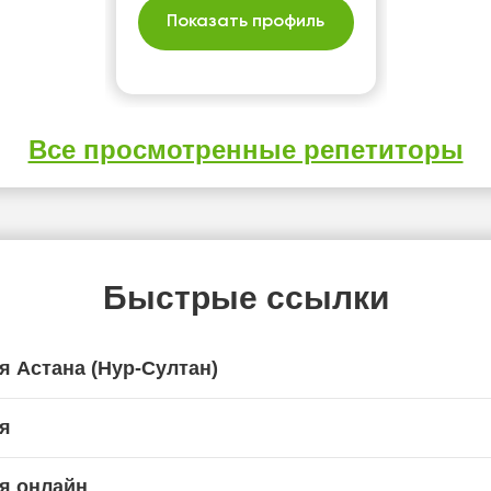
балл и уверенность на
Показать профиль
экзамене.
Все просмотренные репетиторы
Быстрые ссылки
я Астана (Нур-Султан)
я
я онлайн