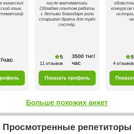
в казахских
числе математики.
областны
хский язык,
Обладаю опытом работы
конкурсов 
атематика)
с детьми благодаря роли
истории
старшего брата для трёх
-э
сестёр.
3500 тнг/
5
5
г/час
час
11 отзывов
4 отзывов
профиль
Показать профиль
Показа
Больше похожих анкет
Просмотренные репетиторы