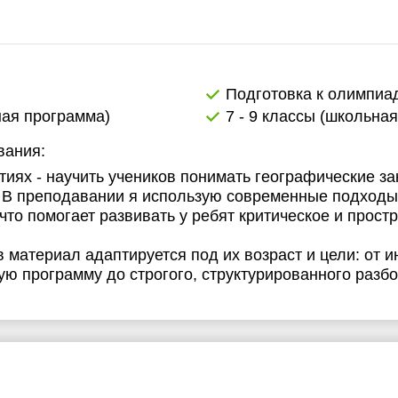
Подготовка к олимпиа
ная программа)
7 - 9 классы (школьна
вания:
тиях - научить учеников понимать географические за
. В преподавании я использую современные подход
что помогает развивать у ребят критическое и прос
в материал адаптируется под их возраст и цели: от
ю программу до строгого, структурированного разб