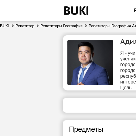
BUKI
Репетитор
Репетиторы География
Репетиторы География А
Ади
Я - уч
ученик
городс
городс
респуб
интере
сб
Цель -
8
Нет
1
свободных
часов
1
Предметы