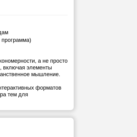
дам
я программа)
кономерности, а не просто
ы, включая элементы
транственное мышление.
 интерактивных форматов
ора тем для