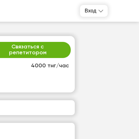
Вход
Связаться с
репетитором
4000 тнг/час
т
пт
3
14
т
Нет
одных
свободных
ов
часов