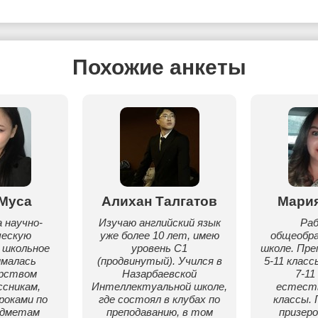
Похожие анкеты
Муса
Алихан Талгатов
Мари
 научно-
Изучаю английский язык
Ра
ческую
уже более 10 лет, имею
общеобр
 школьное
уровень C1
школе. Пр
ималась
(продвинутый). Учился в
5-11 класс
рством
Назарбаевской
7-11
сникам,
Интеллектуальной школе,
естеств
роками по
где состоял в клубах по
классы.
едметам
преподаванию, в том
призеро