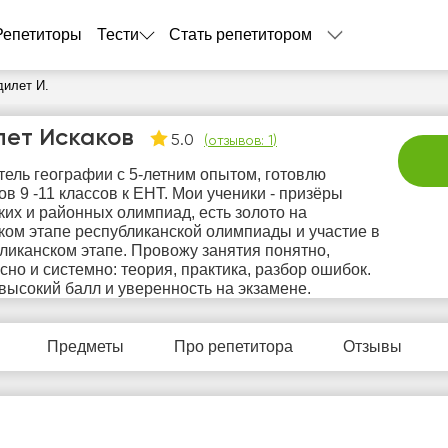
Репетиторы
Тести
Стать репетитором
дилет И.
лет Искаков
5.0
(
отзывов: 1
)
итель географии с 5-летним опытом, готовлю
ов 9 -11 классов к ЕНТ. Мои ученики - призёры
ких и районных олимпиад, есть золото на
ком этапе республиканской олимпиады и участие в
ликанском этапе. Провожу занятия понятно,
сно и системно: теория, практика, разбор ошибок.
вс
пн
вт
ср
ч
 высокий балл и уверенность на экзамене.
9
10
11
12
1
Предметы
Про репетитора
Отзывы
Нет
Нет
Нет
Не
0:00
свободных
свободных
свободных
своб
часов
часов
часов
час
2:00