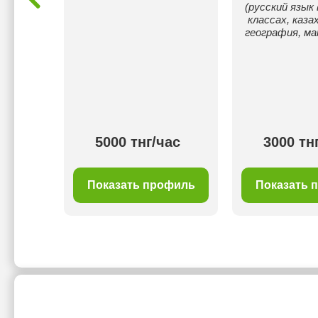
(русский язык 
сти
классах, каза
ические
география, м
ографии.
00 тнг/
5000 тнг/час
3000 тн
с
филь
Показать профиль
Показать 