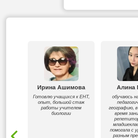
а
Ирина Ашимова
Алина 
ова
Готовлю учащихся к ЕНТ,
обучаюсь на
опыт, большой стаж
педагоги
тиновна
работы учителем
географию, в
афии.
биологии
время зан
сы по
репетито
анию СОР
младшеклас
чатные
помогала с у
одике
разным пр
графии,