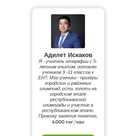
Адилет Искаков
Я - учитель географии с 5-
летним опытом, готовлю
учеников 9 -11 классов к
ЕНТ. Мои ученики - призёры
городских и районных
олимпиад, есть золото на
городском этапе
республиканской
олимпиады и участие в
республиканском этапе.
Провожу занятия понятно,
интересно и системно:
4000 тнг/час
теория, практика, разбор
ошибок. Цель - высокий