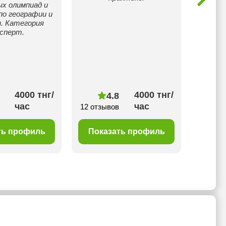
х олимпиад и
такж
по географии и
попада
. Категория
В пои
ксперт.
кто хо
знани
ис
город
Истор
4000 тнг/
4000 тнг/
4.8
час
час
12 отзывов
3 отз
ть профиль
Показать профиль
Пок