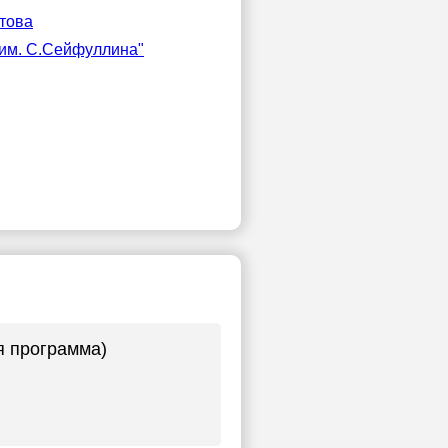
етова
 им. С.Сейфуллина"
ая программа)