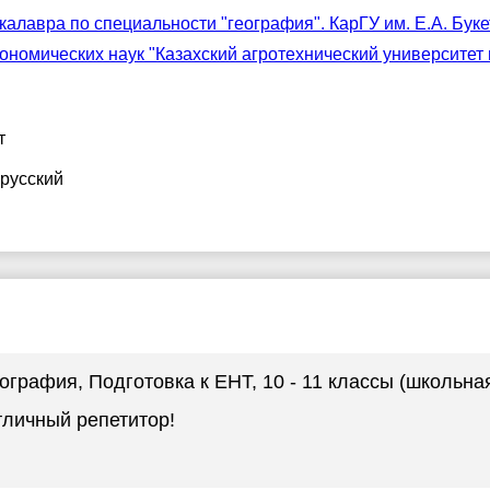
алавра по специальности "география". КарГУ им. Е.А. Бук
кономических наук "Казахский агротехнический университет
т
 русский
еография
, Подготовка к ЕНТ, 10 - 11 классы (школьн
личный репетитор!