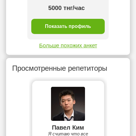
тнг/
5000 тнг/час
ль
Показать профиль
П
Больше похожих анкет
Просмотренные репетиторы
Павел Ким
Я считаю что все