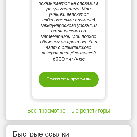
доказывается не словами а
результатами. Мои
ученики являются
победителями олимпиад
международного уровня, и
отличниками по
математике. Мой подход
обучения на практике был
взят с олимпийского
резерва республиканской
физико-математической
6000 тнг/час
школы в которой я сам
отучился. Его надежность
была проверена годами.
Показать профиль
Все просмотренные репетиторы
Быстрые ссылки