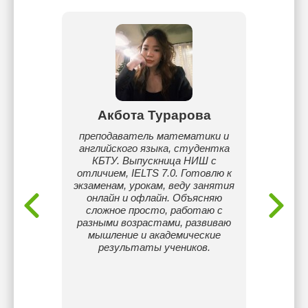
ова
Акбота Турарова
Д
ономию,
преподаватель математики и
сы
английского языка, студентка
языке
КБТУ. Выпускница НИШ с
пре
в и
отличием, IELTS 7.0. Готовлю к
досту
экзаменам, урокам, веду занятия
темы.
онлайн и офлайн. Объясняю
дл
сложное просто, работаю с
англий
разными возрастами, развиваю
геогра
мышление и академические
уро
результаты учеников.
ин
развив
и интер
с