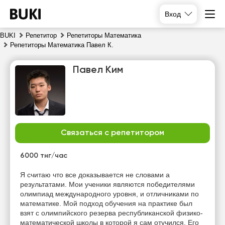
Вход
BUKI
Репетитор
Репетиторы Математика
Репетиторы Математика Павел К.
Павел Ким
Связаться с репетитором
сб
вс
пн
вт
8
9
10
11
6000 тнг/час
Нет
Нет
Нет
Нет
Я считаю что все доказывается не словами а
свободных
свободных
свободных
свободных
результатами. Мои ученики являются победителями
часов
часов
часов
часов
олимпиад международного уровня, и отличниками по
математике. Мой подход обучения на практике был
взят с олимпийского резерва республиканской физико-
математической школы в которой я сам отучился. Его