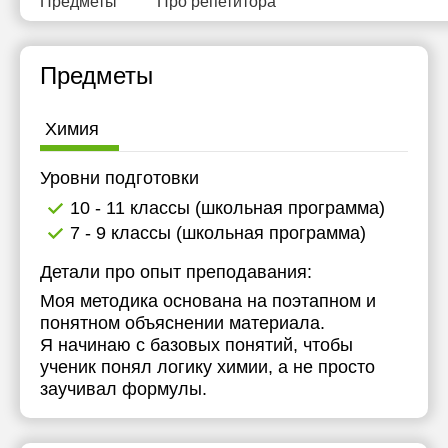
Предметы
Про репетитора
11:30
11:30
11:30
12:00
12:00
12:00
Предметы
12:30
12:30
12:30
Химия
13:00
13:00
13:00
13:30
13:30
13:30
Уровни подготовки
10 - 11 классы (школьная программа)
14:00
14:00
14:00
7 - 9 классы (школьная программа)
Детали про опыт преподавания:
Моя методика основана на поэтапном и
понятном объяснении материала.
Я начинаю с базовых понятий, чтобы
ученик понял логику химии, а не просто
заучивал формулы.