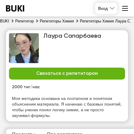
Вход
BUKI
Репетитор
Репетиторы Химия
Репетиторы Химия Лаура С.
Лаура Сапарбаева
Связаться с репетитором
пн
вт
ср
чт
10
2000 тнг/час
11
12
13
Моя методика основана на поэтапном и понятном
Нет
объяснении материала. Я начинаю с базовых понятий,
10:00
10:00
10:00
свободных
чтобы ученик понял логику химии, а не просто
часов
заучивал формулы.
10:30
10:30
10:30
11:00
11:00
11:00