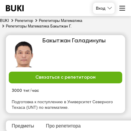
Вход
BUKI
Репетитор
Репетиторы Математика
Репетиторы Математика Бакытжан Г.
Бакытжан Галадинулы
Связаться с репетитором
пт
сб
вс
пн
7
8
9
10
3000 тнг/час
Нет
Подготовка к поступлению в Университет Северного
19:30
15:00
15:00
свободных
Техаса (UNT) по математике.
часов
20:00
15:30
15:30
20:30
16:00
16:00
Предметы
Про репетитора