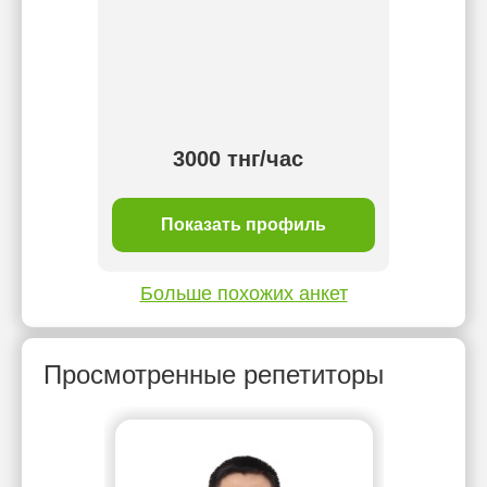
3000 тнг/час
ль
Показать профиль
П
Больше похожих анкет
Просмотренные репетиторы