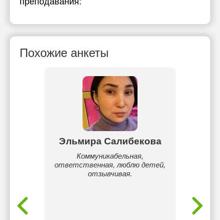
преподавания:
Похожие анкеты
имова
Эльмира Салибекова
рской
Коммуникабельная,
Ойл
едней
ответственная, люблю детей,
инте
отзывчивая.
сыныпта
тә
тү
ф