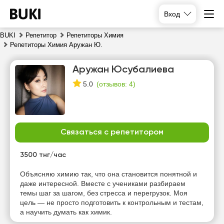
Вход
BUKI
Репетитор
Репетиторы Химия
Репетиторы Химия Аружан Ю.
Аружан Юсубалиева
(
отзывов: 4
)
5.0
Связаться с репетитором
сб
вс
пн
вт
8
9
10
11
3500 тнг/час
Нет
Нет
Нет
Объясняю химию так, что она становится понятной и
14:00
свободных
свободных
свободных
даже интересной. Вместе с учениками разбираем
часов
часов
часов
темы шаг за шагом, без стресса и перегрузок. Моя
14:30
цель — не просто подготовить к контрольным и тестам,
а научить думать как химик.
15:00