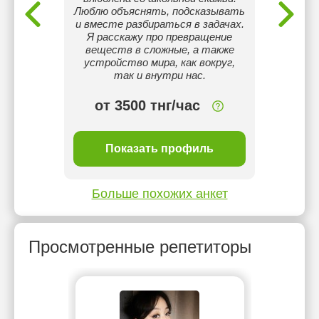
яркие
Люблю объяснять, подсказывать
кото
ческих
и вместе разбираться в задачах.
внешн
гика
Я расскажу про превращение
опы
веществ в сложные, а также
устройство мира, как вокруг,
так и внутри нас.
00 тнг/
от 3500 тнг/час
1 
ль
Показать профиль
П
Больше похожих анкет
Просмотренные репетиторы