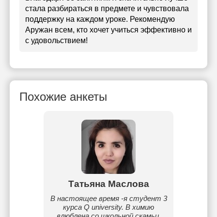
стала разбираться в предмете и чувствовала
поддержку на каждом уроке. Рекомендую
Аружан всем, кто хочет учиться эффективно и
с удовольствием!
Похожие анкеты
ва
Татьяна Маслова
И
амый
В настоящее время -я студент 3
Счи
ный
курса Q university. В химию
ин
аммы, в
влюблена со школьной скамьи.
предме