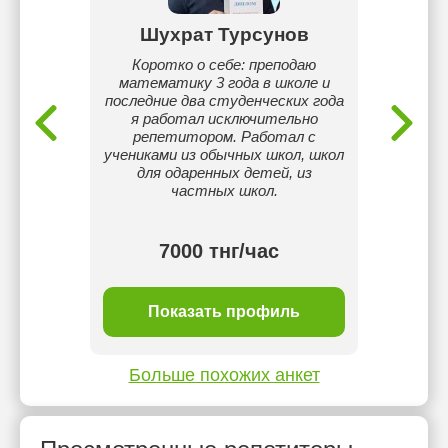
енко
Шухрат Турсунов
Г
кам в
Коротко о себе: преподаю
Быстр
 по
математику 3 года в школе и
учени
последние два студенческих года
навы
я работал исключительно
репетитором. Работал с
учениками из обычных школ, школ
для одаренных детей, из
частных школ.
тнг/
7000 тнг/час
ль
Показать профиль
П
Больше похожих анкет