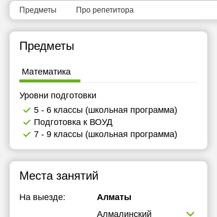
11:30
Предметы
Про репетитора
12:00
Предметы
12:30
13:00
Математика
13:30
Уровни подготовки
14:00
5 - 6 классы (школьная программа)
14:30
Подготовка к ВОУД
7 - 9 классы (школьная программа)
15:00
15:30
Места занятий
16:00
16:30
На выезде:
Алматы
17:00
Алмалинский