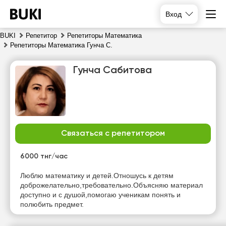
Вход
BUKI
Репетитор
Репетиторы Математика
Репетиторы Математика Гунча С.
Гунча Сабитова
Связаться с репетитором
сб
вс
пн
вт
8
9
10
11
6000 тнг/час
Нет
Нет
Нет
Люблю математику и детей.Отношусь к детям
10:00
свободных
свободных
свободных
доброжелательно,требовательно.Объясняю материал
часов
часов
часов
доступно и с душой,помогаю ученикам понять и
10:30
полюбить предмет.
11:00