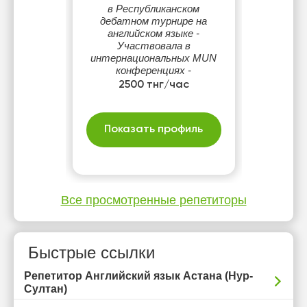
в Республиканском
дебатном турнире на
английском языке -
Участвовала в
интернациональных MUN
конференциях -
Преподавала в
2500 тнг/час
волонтерских проектах
как Bilimdi Bolashaq,
Inclusive academy, Talky
Показать профиль
club, IELTS Marathon
PinkCoded
Все просмотренные репетиторы
Быстрые ссылки
Репетитор Английский язык Астана (Нур-
Султан)