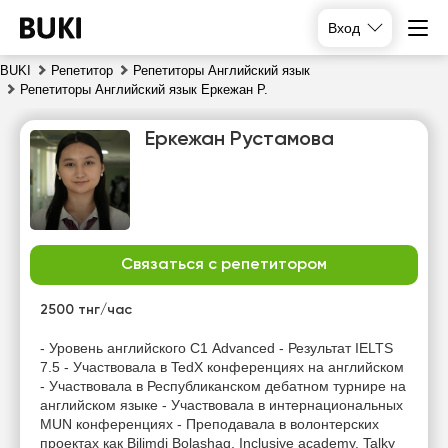
Вход
BUKI
Репетитор
Репетиторы Английский язык
Репетиторы Английский язык Еркежан Р.
Еркежан Рустамова
Связаться с репетитором
чт
пт
сб
вс
6
7
8
9
2500 тнг/час
Нет
Нет
Нет
Нет
- Уровень английского С1 Advanced - Результат IELTS
свободных
свободных
свободных
свободных
7.5 - Участвовала в TedX конференциях на английском
часов
часов
часов
часов
- Участвовала в Республиканском дебатном турнире на
английском языке - Участвовала в интернациональных
MUN конференциях - Преподавала в волонтерских
проектах как Bilimdi Bolashaq, Inclusive academy, Talky