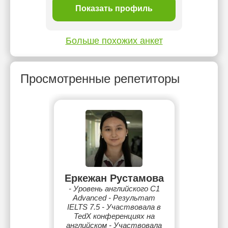
ль
Показать профиль
П
Больше похожих анкет
Просмотренные репетиторы
Еркежан Рустамова
- Уровень английского С1
Advanced - Результат
IELTS 7.5 - Участвовала в
TedX конференциях на
английском - Участвовала