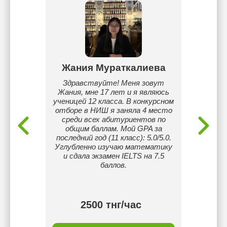
ова
Жания Мураткалиева
Бал
му языку
Здравствуйте! Меня зовут
Окан
ода.
Жания, мне 17 лет и я являюсь
специ
анием;
ученицей 12 класса. В конкурсном
англий
зыковым
отборе в НИШ я заняла 4 место
рабо
м.
среди всех абитуриентов по
саду.
общим баллам. Мой GPA за
совре
последний год (11 класс): 5.0/5.0.
метод
Углубленно изучаю математику
матери
и сдала экзамен IELTS на 7.5
уровн
баллов.
2500 тнг/час