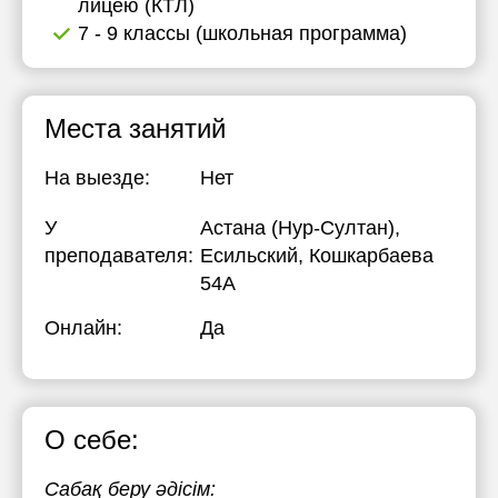
лицею (КТЛ)
7 - 9 классы (школьная программа)
Места занятий
На выезде:
Нет
У
Астана (Нур-Султан),
преподавателя:
Есильский, Кошкарбаева
54А
Онлайн:
Да
О себе:
Сабақ беру әдісім: