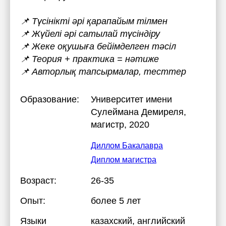
📌 Түсінікті әрі қарапайым тілмен
📌 Жүйелі әрі сатылай түсіндіру
📌 Жеке оқушыға бейімделген тәсіл
📌 Теория + практика = нәтиже
📌 Авторлық тапсырмалар, тесттер
Образование:
Университет имени
Сулеймана Демиреля
,
магистр, 2020
Диллом Бакалавра
Диплом магистра
Возраст:
26-35
Опыт:
более 5 лет
Языки
казахский
, английский