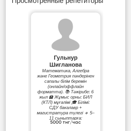
Просмотренные репетиторы
Гульнур
Шигланова
Математика, Алгебра
және Геометрия пәндерінен
сапалы білім беремін
(онлайн/оффлайн
форматта). 📚 Тәжірибе: 6
жыл 🏫 Жұмыс орны: БИЛ
(КТЛ) мұғалімі 🎓 Білімі:
СДУ бакалавр +
магистратура түлегі 🔹 5–
11 сыныптарға:
5000 тнг/час
Математика, Алгебра,
Геометрия пәндерінен