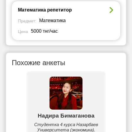
Математика репетитор
Математика
Предмет:
5000 тнг/час
Цена
Похожие анкеты
ожин
Надира Бимаганова
Ар
Студентка 4 курса Назарбаев
Студен
2 года.
Университета (экономика).