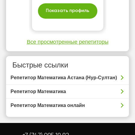
қосымша 🔹 5–6
сыныптарға: КТЛ, НИШ,
Показать профиль
РФМШ дайындық 🔹 10–11
сыныптарға: ҰБТ және SAT
дайындық
Все просмотренные репетиторы
Быстрые ссылки
Репетитор Математика Астана (Нур-Султан)
Репетитор Математика
Репетитор Математика онлайн