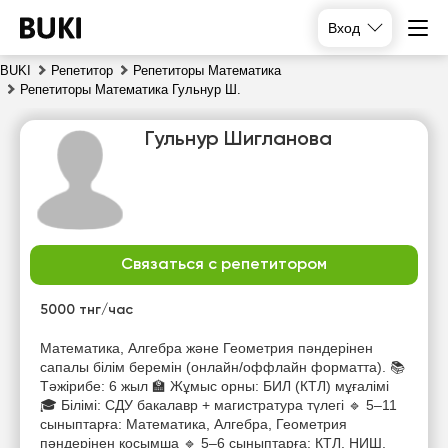
Вход
BUKI
Репетитор
Репетиторы Математика
Репетиторы Математика Гульнур Ш.
Гульнур Шигланова
Связаться с репетитором
вс
пн
вт
ср
9
10
11
12
5000 тнг/час
Нет
Нет
Нет
Нет
Математика, Алгебра және Геометрия пәндерінен
свободных
свободных
свободных
свободных
сапалы білім беремін (онлайн/оффлайн форматта). 📚
часов
часов
часов
часов
Тәжірибе: 6 жыл 🏫 Жұмыс орны: БИЛ (КТЛ) мұғалімі
🎓 Білімі: СДУ бакалавр + магистратура түлегі 🔹 5–11
сыныптарға: Математика, Алгебра, Геометрия
пәндерінен қосымша 🔹 5–6 сыныптарға: КТЛ, НИШ,