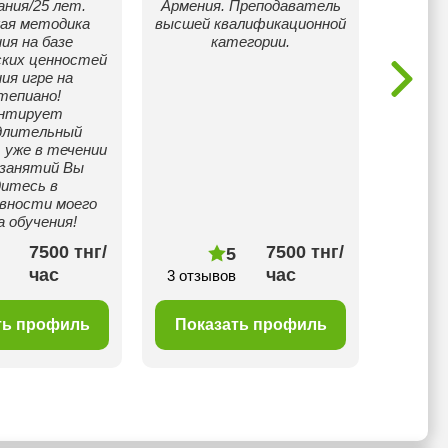
ания/25 лет.
Армения. Преподаватель
индив
ая методика
высшей квалификационной
Вы м
ия на базе
категории.
удобны
ских ценностей
график
ия игре на
Раб
тепиано!
студен
антирует
котор
длительный
 уже в течении
 занятий Вы
дитесь в
вности моего
 обучения!
7500 тнг/
7500 тнг/
5
час
час
3 отзывов
1 отз
ть профиль
Показать профиль
Пок