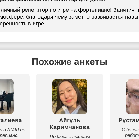
личный репетитор по игре на фортепиано! Занятия 
мосфере, благодаря чему заметно развивается навы
еренность в игре.
Похожие анкеты
галиева
Айгуль
Руста
Каримчанова
ь в ДМШ по
С боль
тепиано,
работ
Педагог с высшим