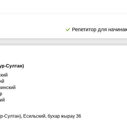
Репетитор для начин
ур-Султан)
ский
ий
кинский
ур
кий
р-Султан), Есильский, бухар жырау 36