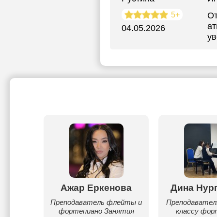
5+
От
ат
04.05.2026
ув
таева
Ажар Еркенова
Дина Нур
епиано
Преподаватель флейты и
Преподавател
орме
фортепиано Занятия
классу фор