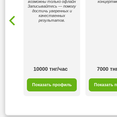
уроков.
возможны только офлайн
концертм
брать
Записывайтесь — помогу
ребенку
достичь уверенных и
узыкой.
качественных
ьми,
результатов.
людьми,
играть
00 тнг/
10000 тнг/час
7000 тн
с
филь
Показать профиль
Показать 