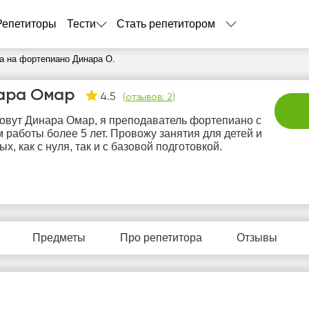
Репетиторы
Тести
Стать репетитором
а на фортепиано Динара О.
ара Омар
4.5
(
отзывов: 2
)
овут Динара Омар, я преподаватель фортепиано с
 работы более 5 лет. Провожу занятия для детей и
ых, как с нуля, так и с базовой подготовкой.
пн
вт
ср
чт
п
10
11
12
13
1
Предметы
Про репетитора
Отзывы
Нет
Нет
Нет
Нет
Не
бодных
свободных
свободных
свободных
своб
асов
часов
часов
часов
час