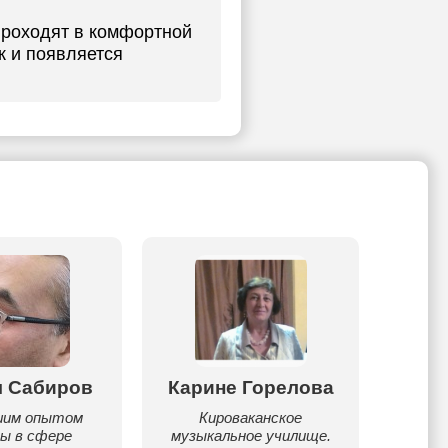
проходят в комфортной
к и появляется
м Сабиров
Карине Горелова
Айда
шим опытом
Кироваканское
Занят
ы в сфере
музыкальное училище.
про