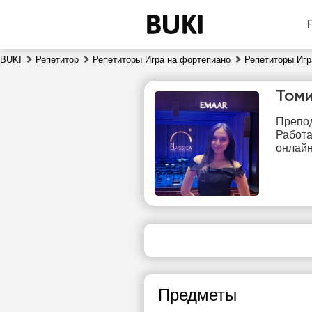
BUKI
Репетитор
Репетиторы Игра на фортепиано
Репетиторы Игр
Том
Препод
Работа
онлайн
пт
7
Нет
свободных
сво
часов
ч
Предметы