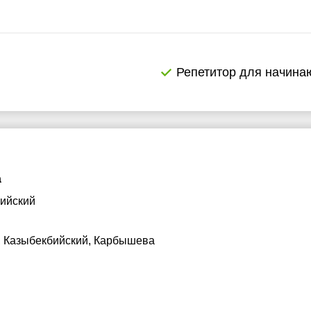
Репетитор для начин
а
ийский
, Казыбекбийский, Карбышева