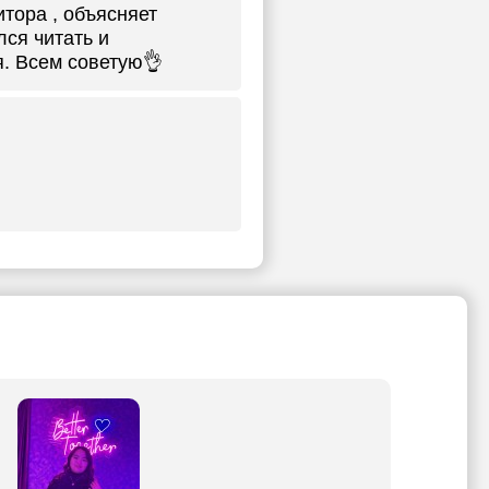
итора , объясняет
лся читать и
я. Всем советую👌