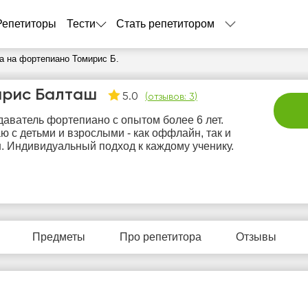
Репетиторы
Тести
Стать репетитором
а на фортепиано Томирис Б.
ирис Балташ
5.0
(
отзывов: 3
)
аватель фортепиано с опытом более 6 лет.
ю с детьми и взрослыми - как оффлайн, так и
. Индивидуальный подход к каждому ученику.
сб
вс
пн
вт
с
8
9
10
11
1
Предметы
Про репетитора
Отзывы
Нет
Нет
Нет
Нет
Не
бодных
свободных
свободных
свободных
своб
асов
часов
часов
часов
час