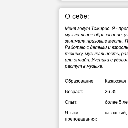
О себе:
Меня зовут Томирис. Я - п
музыкальное образование, у
занимала призовые места. П
Работаю с детьми и взрослы
технику, музыкальность, ра
или онлайн. Ученики с удов
растут в музыке.
Образование:
Казахская
Возраст:
26-35
Опыт:
более 5 ле
Языки
казахский
,
преподавания: