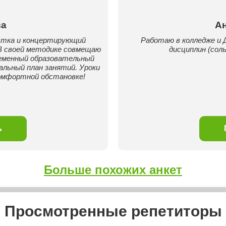
ва
Ан
стка и концертирующий
Работаю в колледже и
В своей методике совмещаю
дисциплин (сол
ременный образовательный
альный план занятий. Уроки
комфортной обстановке!
ь
Больше похожих анкет
Просмотренные репетиторы