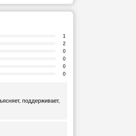
1
2
0
0
0
0
ъясняет, поддерживает,