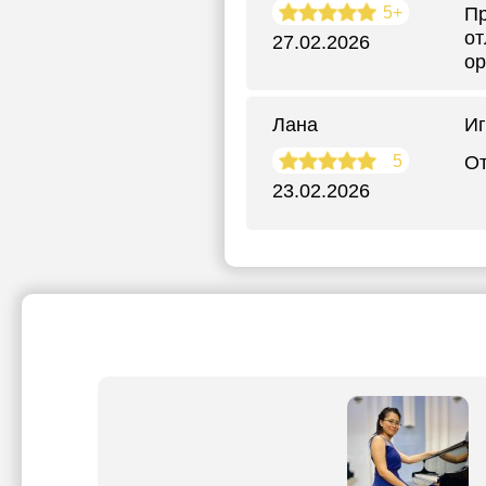
5+
Пр
от
27.02.2026
ор
Лана
Иг
5
От
23.02.2026