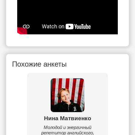
Похожие анкеты
зы
Нина Матвиенко
лайн
Молодой и энергичный
Свыше
н.
репетитор английского,
англий