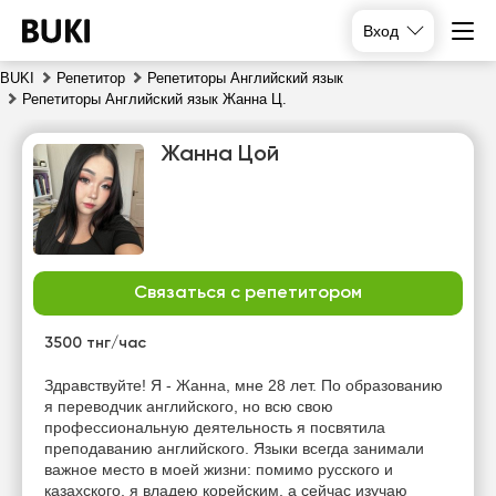
Вход
BUKI
Репетитор
Репетиторы Английский язык
Репетиторы Английский язык Жанна Ц.
Жанна Цой
Связаться с репетитором
сб
вс
пн
вт
8
9
10
11
3500 тнг/час
Нет
Нет
Нет
Нет
Здравствуйте! Я - Жанна, мне 28 лет. По образованию
свободных
свободных
свободных
свободных
я переводчик английского, но всю свою
часов
часов
часов
часов
профессиональную деятельность я посвятила
преподаванию английского. Языки всегда занимали
важное место в моей жизни: помимо русского и
казахского, я владею корейским, а сейчас изучаю