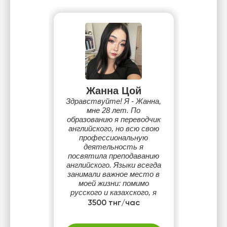
Жанна Цой
Здравствуйте! Я - Жанна,
мне 28 лет. По
образованию я переводчик
английского, но всю свою
профессиональную
деятельность я
посвятила преподаванию
английского. Языки всегда
занимали важное место в
моей жизни: помимо
русского и казахского, я
владею корейским, а сейчас
3500 тнг/час
изучаю испанский, ведь я
искренне верю, что язык —