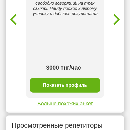
 деген
свободно говорящий на трех
ритетім
языках. Найду подход к любому
екілді
ученику и добьюсь результата
.
 әрі
еріп аз-
жасайтын
3000 тнг/час
ль
Показать профиль
П
Больше похожих анкет
Просмотренные репетиторы