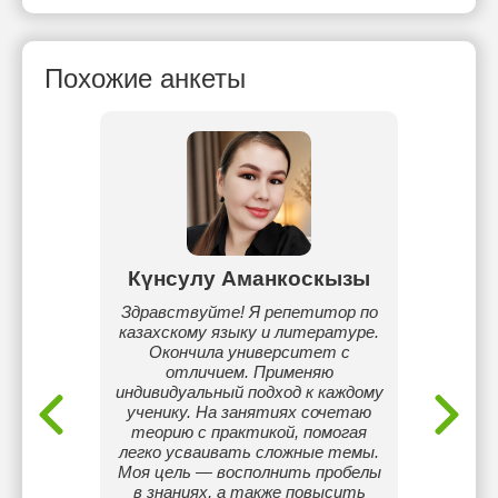
Похожие анкеты
Күнсулу Аманкоскызы
Айс
зыка и
Здравствуйте! Я репетитор по
Тр
енью
казахскому языку и литературе.
учите
Окончила университет с
ли
отличием. Применяю
разноо
индивидуальный подход к каждому
для
ученику. На занятиях сочетаю
теорию с практикой, помогая
легко усваивать сложные темы.
Моя цель — восполнить пробелы
в знаниях, а также повысить