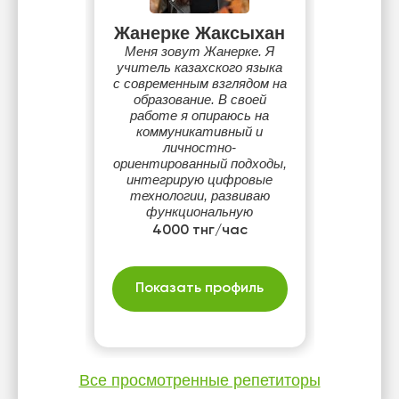
Жанерке Жаксыхан
Меня зовут Жанерке. Я
учитель казахского языка
с современным взглядом на
образование. В своей
работе я опираюсь на
коммуникативный и
личностно-
ориентированный подходы,
интегрирую цифровые
технологии, развиваю
функциональную
грамотность учащихся и
4000 тнг/час
стараюсь формировать у
них любовь к родному языку
и культуре.
Показать профиль
Все просмотренные репетиторы