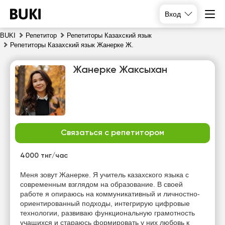
Вход
BUKI
Репетитор
Репетиторы Казахский язык
Репетиторы Казахский язык Жанерке Ж.
Жанерке Жаксыхан
Связаться с репетитором
пт
сб
вс
пн
7
8
9
10
4000 тнг/час
Нет
Нет
Меня зовут Жанерке. Я учитель казахского языка с
13:00
10:00
свободных
свободных
современным взглядом на образование. В своей
часов
часов
работе я опираюсь на коммуникативный и личностно-
16:00
13:00
ориентированный подходы, интегрирую цифровые
технологии, развиваю функциональную грамотность
16:30
учащихся и стараюсь формировать у них любовь к