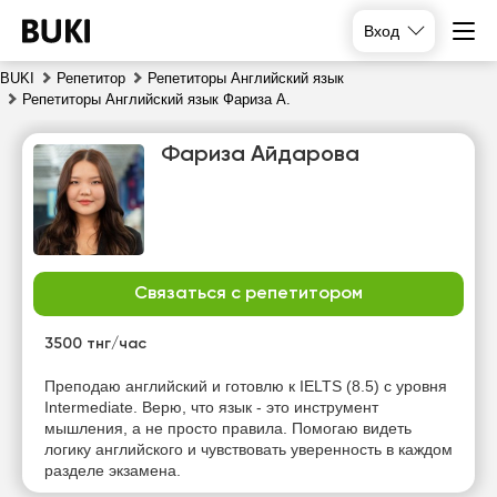
Вход
BUKI
Репетитор
Репетиторы Английский язык
Репетиторы Английский язык Фариза А.
Фариза Айдарова
Связаться с репетитором
пт
сб
вс
пн
7
8
9
10
3500 тнг/час
Нет
Нет
Нет
Преподаю английский и готовлю к IELTS (8.5) с уровня
14:00
свободных
свободных
свободных
Intermediate. Верю, что язык - это инструмент
часов
часов
часов
мышления, а не просто правила. Помогаю видеть
логику английского и чувствовать уверенность в каждом
разделе экзамена.