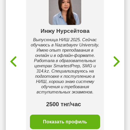
нова
Инжу Нурсейтова
Д
ев
Выпускница НИШ 2025. Сейчас
Ме
колу
обучаюсь в Nazarbayev University.
диплом
ю на
Имею опыт преподавания в
англ
дею
онлайн и в офлайн-формате.
педаго
уровне
Работала в образовательных
опыто
лее 30
центрах SmartestPrep, SMG и
опыт об
чением
314.kz. Специализируюсь на
про
подготовке к поступлению в
моби
НИШ, хорошо знаю систему
поз
обучения и требования
п
вступительных экзаменов.
ста
2500 тнг/час
ль
Показать профиль
П