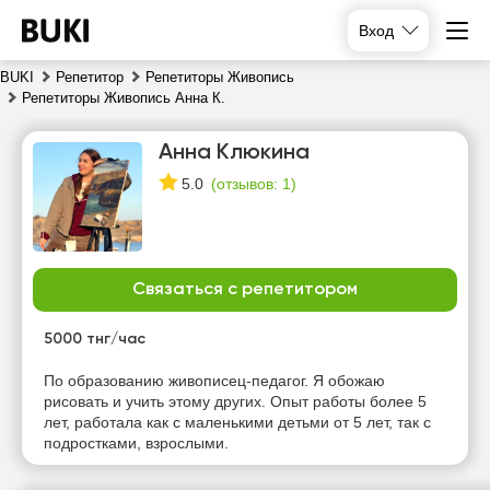
Вход
BUKI
Репетитор
Репетиторы Живопись
Репетиторы Живопись Анна К.
Анна Клюкина
(
отзывов: 1
)
5.0
Связаться с репетитором
сб
вс
пн
вт
8
9
10
11
5000 тнг/час
Нет
Нет
Нет
Нет
По образованию живописец-педагог. Я обожаю
свободных
свободных
свободных
свободных
рисовать и учить этому других. Опыт работы более 5
часов
часов
часов
часов
лет, работала как с маленькими детьми от 5 лет, так с
подростками, взрослыми.