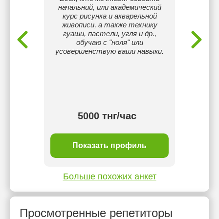
году я с
начальний, или академический
Диана, 
кальную
курс рисунка и акварельной
отличи
гитара.
живописи, а также технику
школу 
йлом и
гуаши, пастели, угля и др.,
Умею 
льную
обучаю с "ноля" или
по н
тре на
усовершенствую ваши навыки.
теори
рой
ак
опыт
инс
, так и
препод
с вами
взрос
5000 тнг/час
ль
Показать профиль
П
Больше похожих анкет
Просмотренные репетиторы