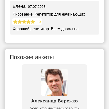
Елена
07.07.2026
Рисование
, Репетитор для начинающих
5
Хороший репетитор. Всем довольна.
Похожие анкеты
ва
Александр Бережко
Д
зовут
Всех, кто мечтает освоить
Здра