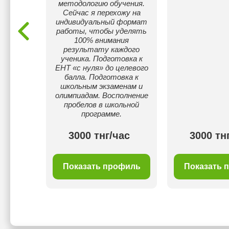
методологию обучения.
лет.
Сейчас я перехожу на
индивидуальный формат
работы, чтобы уделять
100% внимания
результату каждого
ученика. Подготовка к
ЕНТ «с нуля» до целевого
балла. Подготовка к
школьным экзаменам и
олимпиадам. Восполнение
пробелов в школьной
программе.
00 тнг/
3000 тнг/час
3000 тн
с
филь
Показать профиль
Показать 