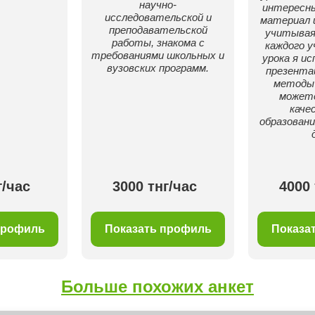
научно-
интересны
исследовательской и
материал 
преподавательской
учитывая
работы, знакома с
каждого у
требованиями школьных и
урока я ис
вузовских программ.
презентац
методы 
может
каче
образовани
г/час
3000 тнг/час
4000 
профиль
Показать профиль
Показа
Больше похожих анкет