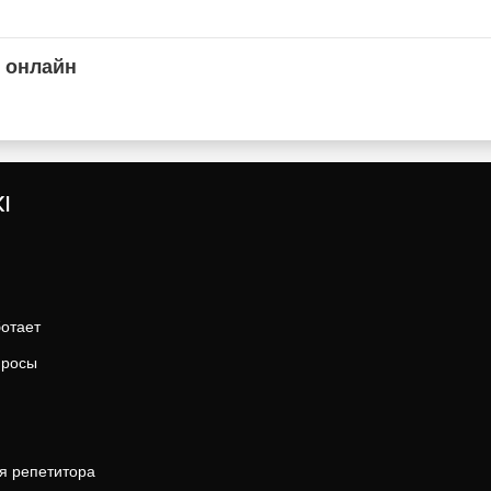
 онлайн
I
ботает
просы
я репетитора