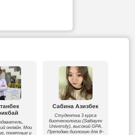
танбек
Сабина Азизбек
Бе
рикбай
Студентка 3 курса
Берик 
биотехнологии (Satbayev
работы
одаватель,
University), высокий GPA.
препо
ий онлайн. Мои
Преподаю биологию для 8–
Раб
ие, понятные и