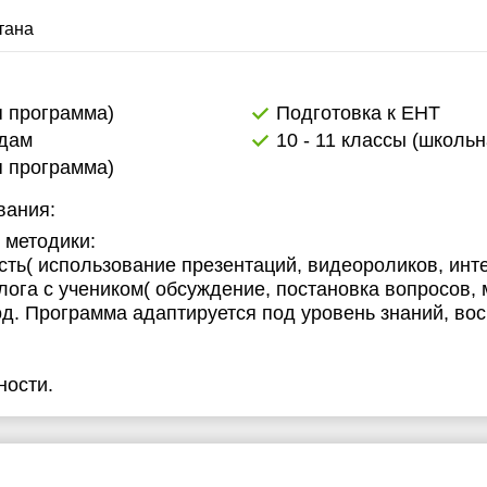
тана
я программа)
Подготовка к ЕНТ
адам
10 - 11 классы (школь
я программа)
вания:
 методики:
сть( использование презентаций, видеороликов, инт
лога с учеником( обсуждение, постановка вопросов,
д. Программа адаптируется под уровень знаний, вос
ности.