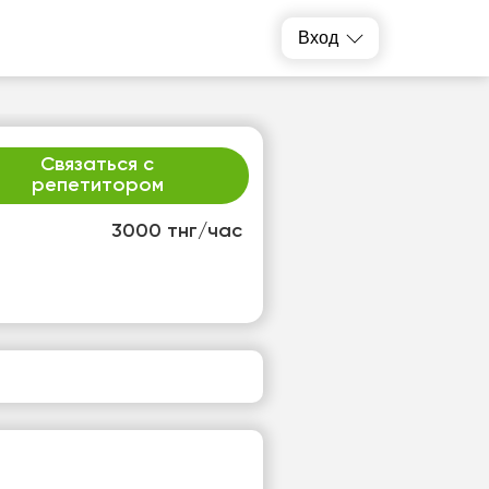
Вход
Связаться с
репетитором
3000 тнг/час
р
чт
2
13
т
Нет
одных
свободных
ов
часов