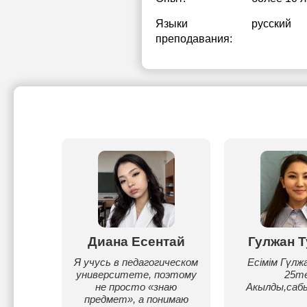
Языки
русский
преподавания:
ия
Диана Есентай
Гулжан Т
ва
Я учусь в педагогическом
Есімім Гүлж
университете, поэтому
25те
стасия
не просто «знаю
Акылды,саб
читель
предмет», а понимаю
таю в