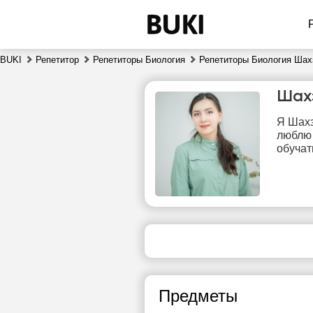
BUKI
Репетитор
Репетиторы Биология
Репетиторы Биология Шах
Шах
Я Шахз
люблю 
обучат
пт
7
Нет
свободных
сво
часов
ч
Предметы