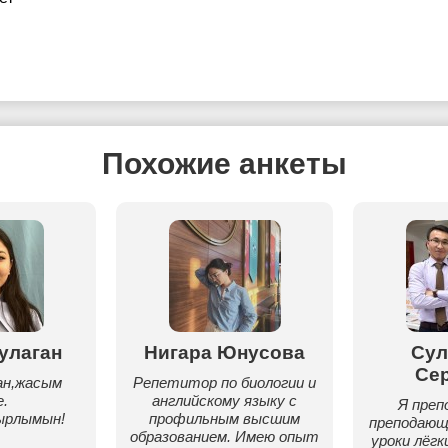
Похожие анкеты
улаган
Нигара Юнусова
Сул
Се
ан,жасым
Pепетитор по биологии и
.
английскому языку с
Я преп
ырлымын!
профильным высшим
преподающ
образованием. Имею опыт
уроки лёгк