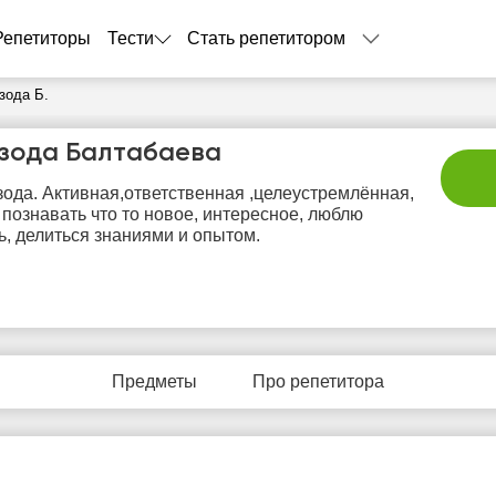
Репетиторы
Тести
Стать репетитором
зода Б.
зода Балтабаева
ода. Активная,ответственная ,целеустремлённая,
познавать что то новое, интересное, люблю
ь, делиться знаниями и опытом.
сб
вс
пн
вт
с
8
9
10
11
1
Предметы
Про репетитора
Нет
Нет
Нет
Нет
Не
бодных
свободных
свободных
свободных
своб
асов
часов
часов
часов
час