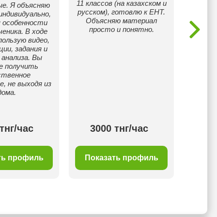
11 классов (на казахском и
е. Я объясняю
русском), готовлю к ЕНТ.
индивидуально,
Объясняю материал
 особенности
просто и понятно.
ченика. В ходе
пользую видео,
ии, задания и
анализа. Вы
е получить
ственное
е, не выходя из
дома.
тнг/час
3000 тнг/час
30
ть профиль
Показать профиль
Пок