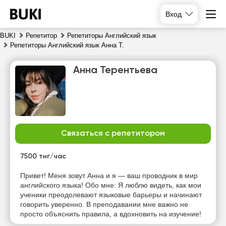
Вход
BUKI
Репетитор
Репетиторы Английский язык
Репетиторы Английский язык Анна Т.
Анна Терентьева
Связаться с репетитором
сб
вс
пн
вт
8
9
10
11
7500 тнг/час
Нет
Нет
Нет
Нет
Привет! Меня зовут Анна и я — ваш проводник в мир
свободных
свободных
свободных
свободных
английского языка! Обо мне: Я люблю видеть, как мои
часов
часов
часов
часов
ученики преодолевают языковые барьеры и начинают
говорить уверенно. В преподавании мне важно не
просто объяснить правила, а вдохновить на изучение!