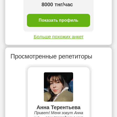
тнг/
8000 тнг/час
ль
Показать профиль
П
Больше похожих анкет
Просмотренные репетиторы
Анна Терентьева
Привет! Меня зовут Анна