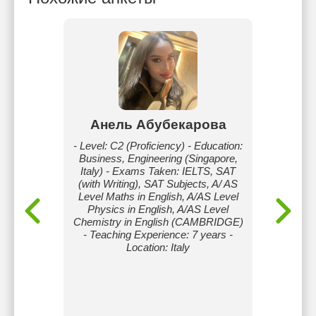
а
Анель Абубекарова
Ал
давно.
- Level: C2 (Proficiency) - Education:
Прив
огда не
Business, Engineering (Singapore,
преп
бником.
Italy) - Exams Taken: IELTS, SAT
языка
. Аудио,
(with Writing), SAT Subjects, A/ AS
Раб
ьмов,
Level Maths in English, A/AS Level
возрас
чтение
Physics in English, A/AS Level
взрос
на из
Chemistry in English (CAMBRIDGE)
онлайн
. Т.к.
- Teaching Experience: 7 years -
Казахс
стоянно
Location: Italy
A1–
с
(авторс
нами.
границ
progr