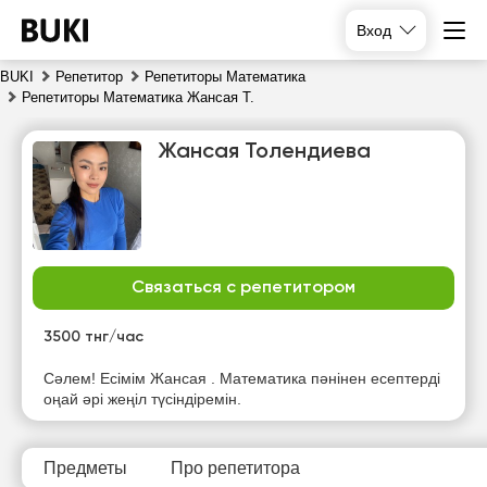
Вход
BUKI
Репетитор
Репетиторы Математика
Репетиторы Математика Жансая Т.
Жансая Толендиева
Связаться с репетитором
пт
сб
вс
пн
7
8
9
10
3500 тнг/час
Нет
Нет
Нет
Нет
Сәлем! Есімім Жансая . Математика пәнінен есептерді
свободных
свободных
свободных
свободных
оңай әрі жеңіл түсіндіремін.
часов
часов
часов
часов
Предметы
Про репетитора