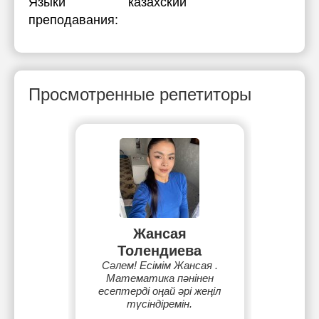
Языки
казахский
преподавания:
Просмотренные репетиторы
Жансая
Толендиева
Сәлем! Есімім Жансая .
Математика пәнінен
есептерді оңай әрі жеңіл
түсіндіремін.