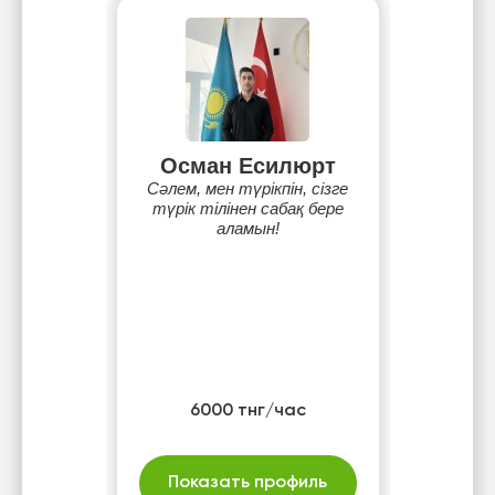
Осман Есилюрт
Сәлем, мен түрікпін, сізге
түрік тілінен сабақ бере
аламын!
6000 тнг/час
Показать профиль