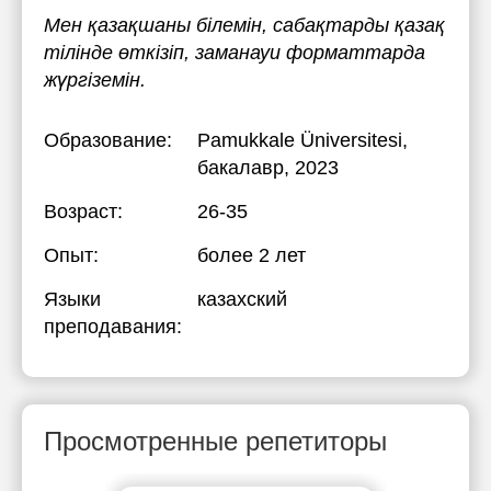
Мен қазақшаны білемін, сабақтарды қазақ
тілінде өткізіп, заманауи форматтарда
жүргіземін.
Образование:
Pamukkale Üniversitesi
,
бакалавр, 2023
Возраст:
26-35
Опыт:
более 2 лет
Языки
казахский
преподавания:
Просмотренные репетиторы