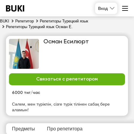
Вход
BUKI
Репетитор
Репетиторы Турецкий язык
Репетиторы Турецкий язык Осман Е.
Осман Есилюрт
Связаться с репетитором
пт
сб
вс
пн
7
8
9
10
6000 тнг/час
Нет
Нет
Сәлем, мен түрікпін, сізге түрік тілінен сабақ бере
11:30
11:30
свободных
свободных
аламын!
часов
часов
12:00
12:00
12:30
12:30
Предметы
Про репетитора