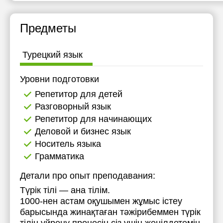
13:00
13:00
Предметы
13:30
13:30
14:00
14:00
Турецкий язык
14:30
14:30
Уровни подготовки
15:00
15:00
Репетитор для детей
15:30
15:30
Разговорный язык
Репетитор для начинающих
16:00
16:00
Деловой и бизнес язык
16:30
16:30
Носитель языка
Грамматика
17:00
17:00
Детали про опыт преподавания:
17:30
17:30
Түрік тілі — ана тілім.
18:00
18:00
1000-нен астам оқушымен жұмыс істеу
барысында жинақтаған тәжірибеммен түрік
18:30
18:30