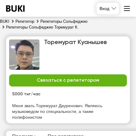
Вход
BUKI
Репетитор
Репетиторы Сольфеджио
Репетиторы Сольфеджио Торемурат К.
Торемурат Куанышев
Связаться с репетитором
сб
вс
пн
вт
8
9
10
11
5000 тнг/час
Нет
Нет
Нет
Меня звать Торемурат Дауренович. Являюсь
10:00
свободных
свободных
свободных
музыковедом по специальности, а также
часов
часов
часов
полифонистом
10:30
11:00