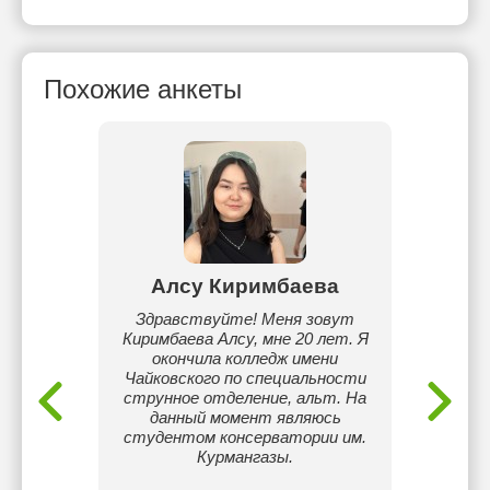
Похожие анкеты
а
Алсу Киримбаева
учения
Здравствуйте! Меня зовут
Препод
ложному
Киримбаева Алсу, мне 20 лет. Я
и муз
окончила колледж имени
разны
Чайковского по специальности
гот
струнное отделение, альт. На
коллед
данный момент являюсь
теор
студентом консерватории им.
Помимо
Курмангазы.
игры н
людям в