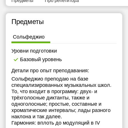
Предметы
Про репетитора
11:30
12:00
Предметы
12:30
Сольфеджио
13:00
13:30
Уровни подготовки
Базовый уровень
14:00
Детали про опыт преподавания:
14:30
Сольфеджио преподаю на базе
15:00
специализированных музыкальных школ.
То, что входит в программу: двух- и
15:30
трёхголосные диктанты, также и
16:00
одноголосные; простые, составные и
хроматические интервалы; лады разного
наклона и так далее.
Гармония: вплоть до модуляций в IV