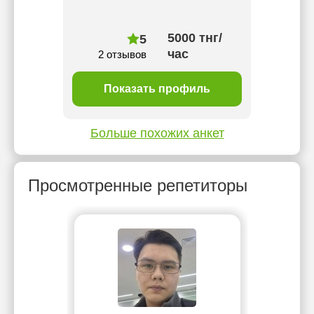
прекр
мно
5000 тнг/
5
час
2 отзывов
ль
Показать профиль
П
Больше похожих анкет
Просмотренные репетиторы