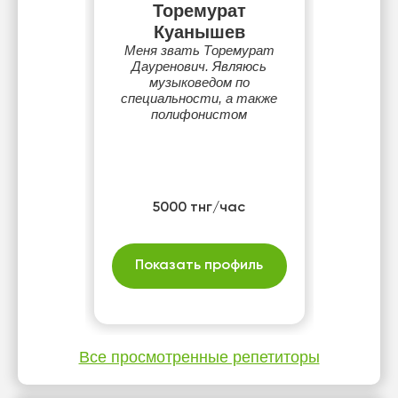
Торемурат
Куанышев
Меня звать Торемурат
Дауренович. Являюсь
музыковедом по
специальности, а также
полифонистом
5000 тнг/час
Показать профиль
Все просмотренные репетиторы