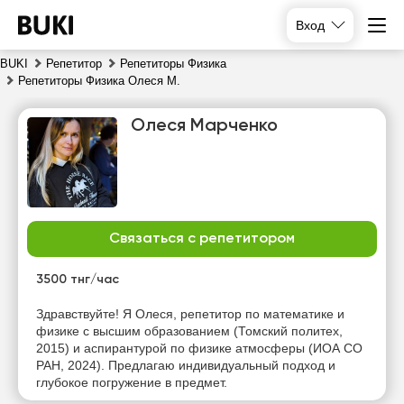
Вход
BUKI
Репетитор
Репетиторы Физика
Репетиторы Физика Олеся М.
Олеся Марченко
Связаться с репетитором
пт
сб
вс
пн
7
8
9
10
3500 тнг/час
Нет
Нет
Здравствуйте! Я Олеся, репетитор по математике и
10:00
10:00
свободных
свободных
физике с высшим образованием (Томский политех,
часов
часов
2015) и аспирантурой по физике атмосферы (ИОА СО
10:30
10:30
РАН, 2024). Предлагаю индивидуальный подход и
глубокое погружение в предмет.
11:00
11:00