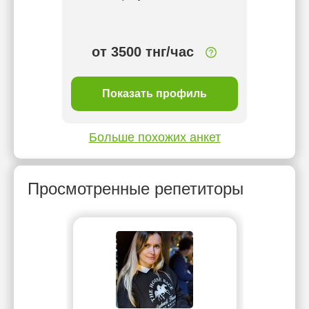
от 3500 тнг/час
3 
ль
Показать профиль
П
Больше похожих анкет
Просмотренные репетиторы