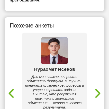
преподавания:
Похожие анкеты
язова
Нурахмет Исенов
Гул
ки и
Для меня важно не просто
тним
объяснить формулы, а научить
целеу
апшы,
понимать физические процессы и
моя 
ебных
уверенно решать задачи.
гориз
аменам.
Считаю, что регулярная
практика и грамотное
объяснение — основа высокого
результата.