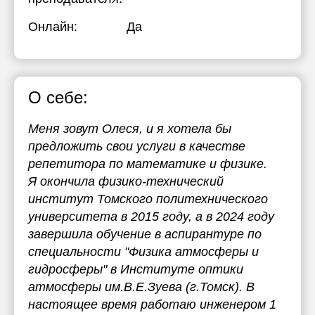
17:30
17:30
Онлайн:
Да
18:00
18:00
18:30
18:30
О себе:
19:00
19:00
19:30
19:30
Меня зовут Олеся, и я хотела бы
предложить свои услуги в качестве
20:00
20:00
репетитора по математике и физике.
20:30
20:30
Я окончила физико-технический
институт Томского политехнического
21:00
21:00
университета в 2015 году, а в 2024 году
завершила обучение в аспирантуре по
специальности "Физика атмосферы и
гидросферы" в Институте оптики
атмосферы им.В.Е.Зуева (г.Томск). В
настоящее время работаю инженером 1