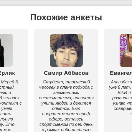
Похожие анкеты
Ерлик
Самир Аббасов
Еванге
 Мерей.Я
Студент, творческий
Английски
стный,
человек в плане подхода с
уже 8 лет,
ный и
элементами
B2.И я
 человек,
систематизма, нравится
развиваю
 контакт с
учить людей и делится
узнаю чт
 умею
опытом. Был
соверше
ивать
спортстменом в проф
з
ельную
сфере, остаюсь
у. Это
спортсменом по сей день
т мне
в рамках собственного