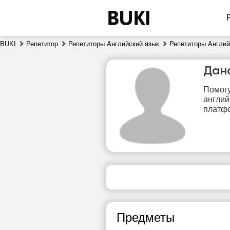
BUKI
Репетитор
Репетиторы Английский язык
Репетиторы Англий
Дан
Помогу
англий
платф
сб
8
Нет
свободных
сво
часов
ч
Предметы