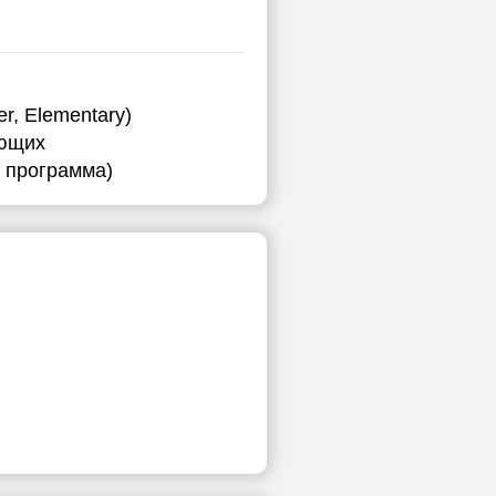
r, Elementary)
ающих
я программа)