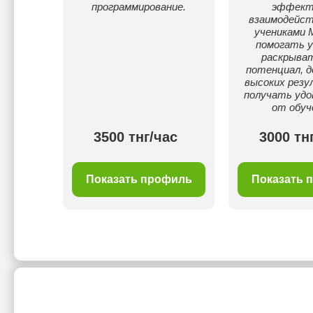
программирование.
эффект
взаимодейс
учениками 
помогать у
раскрыват
потенциал, 
высоких резу
получать удо
от обуч
ас
3500 тнг/час
3000 тн
филь
Показать профиль
Показать 