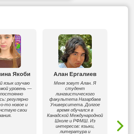
лина Якоби
Алан Ергалиев
Куан
й язык изучаю
Меня зовут Алан. Я
Я — ст
 мой уровень —
студент
Unive
 постоянно
лингвистического
НИШ 
сь: регулярно
факультета Назарбаев
ан
о-то новое и
Университета. Долгое
школьн
нствую свои
время обучался в
Урове
нания.
Канадской Международной
C1, 
Школе и РФМШ. Из
каза
интересов: языки,
языка
литература и
д