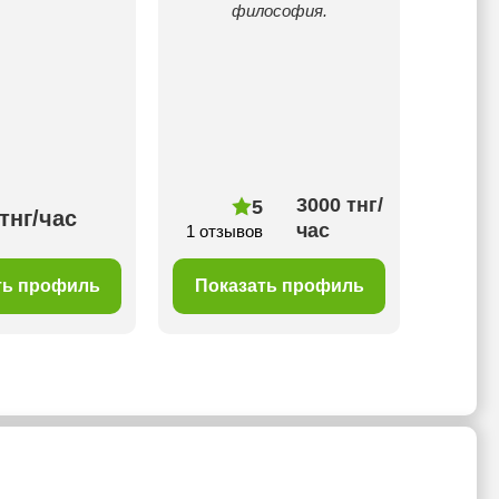
философия.
разго
грамм
подбир
подход
3000 тнг/
5
тнг/час
30
час
1 отзывов
ть профиль
Показать профиль
Пок