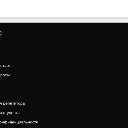
I
ботает
просы
я репетитора
я студента
конфиденциальности