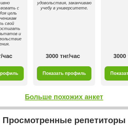
ивно
удовольствия, заканчиваю
твовать с
учебу в университете.
Моя цель
ченикам
ь свой
достигать
льтатов и
вольствие
ения.
г/час
3000 тнг/час
3000 
профиль
Показать профиль
Показа
Больше похожих анкет
Просмотренные репетиторы