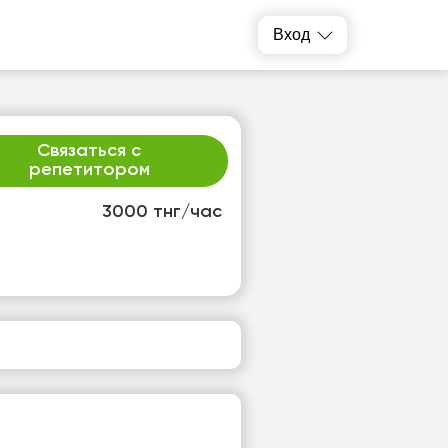
Вход
Связаться с
репетитором
3000 тнг/час
т
пт
3
14
т
Нет
одных
свободных
ов
часов