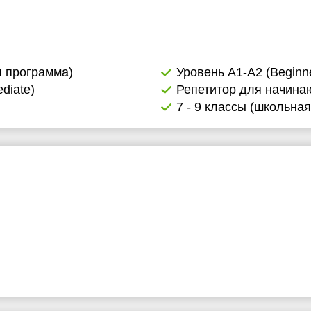
я программа)
Уровень А1-А2 (Beginne
diate)
Репетитор для начин
7 - 9 классы (школьна