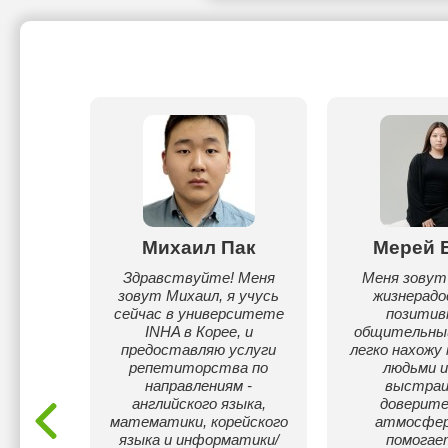
а
Михаил Пак
Мерей 
ова
Здравствуйте! Меня
Меня зовут
зовут Михаил, я учусь
жизнерадо
Т по
сейчас в университете
позитив
омогу
INHA в Корее, и
общительный
ень
предоставляю услуги
легко нахожу
ementary
репетиторства по
людьми и
iate .
направлениям -
выстра
английского языка,
доверит
математики, корейского
атмосфер
языка и информатики/
помогае