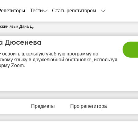
Репетиторы
Тести
Стать репетитором
ский язык Дана Д.
а Дюсенева
 освоить школьную учебную программу по
скому языку в дружелюбной обстановке, используя
орму Zoom.
вс
пн
вт
ср
ч
9
10
11
12
1
Предметы
Про репетитора
Нет
Нет
Нет
Нет
Не
бодных
свободных
свободных
свободных
своб
асов
часов
часов
часов
час