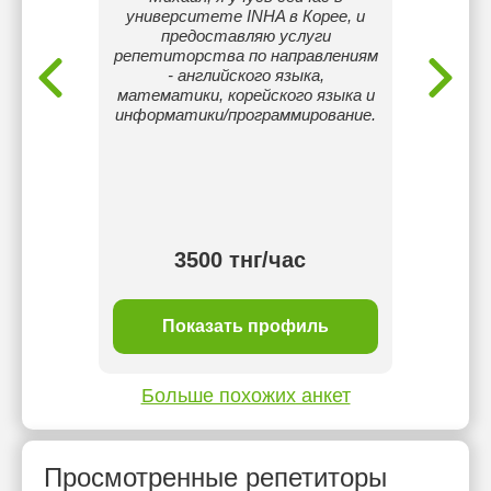
қ
университете INHA в Корее, и
пе
т Вуза
предоставляю услуги
Между
 Буду
репетиторства по направлениям
Аст
азахский
- английского языка,
вы
математики, корейского языка и
специ
информатики/программирование.
языки:
Хоро
язык
детьми
яз
3500 тнг/час
ль
Показать профиль
П
Больше похожих анкет
Просмотренные репетиторы