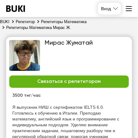
Вход
BUKI
Репетитор
Репетиторы Математика
Репетиторы Математика Мирас Ж.
Мирас Жуматай
Связаться с репетитором
сб
вс
пн
вт
8
9
10
11
3500 тнг/час
Нет
Нет
Нет
Я выпускник НИШ с сертификатом IELTS 6.0.
10:00
свободных
свободных
свободных
Готовлюсь к обучению в Италии. Преподаю
часов
часов
часов
математику, английский язык и программирование с
10:30
индивидуальным подходом. Уделяю внимание
практическим задачам, пошаговому разбору тем и
11:00
регулярной обратной связи, помогая ученикам