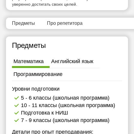
уверенно достигать своих целей.
11:30
12:00
Предметы
Про репетитора
12:30
13:00
Предметы
13:30
Математика
Английский язык
14:00
Программирование
14:30
15:00
Уровни подготовки
15:30
5 - 6 классы (школьная программа)
10 - 11 классы (школьная программа)
16:00
Подготовка к НИШ
16:30
7 - 9 классы (школьная программа)
17:00
Детали про опыт преподавания: