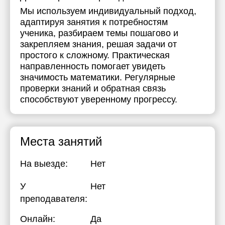
Мы используем индивидуальный подход,
17:30
адаптируя занятия к потребностям
ученика, разбираем темы пошагово и
18:00
закрепляем знания, решая задачи от
18:30
простого к сложному. Практическая
направленность помогает увидеть
19:00
значимость математики. Регулярные
проверки знаний и обратная связь
способствуют уверенному прогрессу.
Места занятий
На выезде:
Нет
У
Нет
преподавателя:
Онлайн:
Да