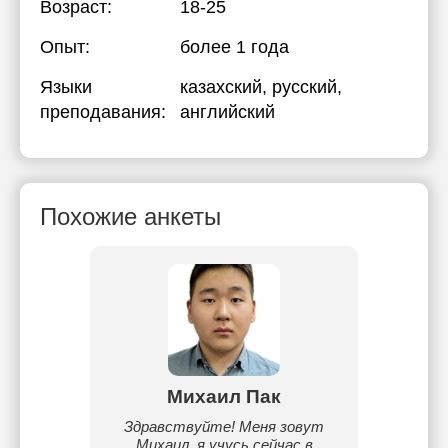
Возраст:
18-25
Опыт:
более 1 года
Языки
казахский
, русский
,
преподавания:
английский
Похожие анкеты
лов
Михаил Пак
Жа
ке. Мне
Здравствуйте! Меня зовут
 ///// И
Михаил, я учусь сейчас в
Ахме