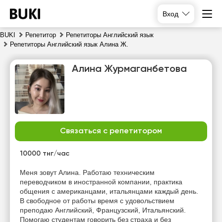
Вход
BUKI
Репетитор
Репетиторы Английский язык
Репетиторы Английский язык Алина Ж.
Алина Журмаганбетова
Связаться с репетитором
вс
пн
вт
ср
9
10
11
12
10000 тнг/час
Нет
Нет
Нет
Нет
Меня зовут Алина. Работаю техническим
свободных
свободных
свободных
свободных
переводчиком в иностранной компании, практика
часов
часов
часов
часов
общения с американцами, итальянцами каждый день.
В свободное от работы время с удовольствием
преподаю Английский, Французский, Итальянский.
Помогаю студентам говорить без страха и без