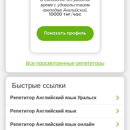
время с удовольствием
преподаю Английский,
10000 тнг/час
Французский,
Итальянский. Помогаю
студентам говорить без
страха и без зубрежки.
Показать профиль
Живу в Милане в Италии и
веду блог в инстаграм
alinella_italia.
Все просмотренные репетиторы
Быстрые ссылки
Репетитор Английский язык Уральск
Репетитор Английский язык
Репетитор Английский язык онлайн