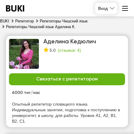
Вход
BUKI
Репетитор
Репетиторы Чешский язык
Репетиторы Чешский язык Аделина К.
Аделина Кедюлич
(
отзывов: 4
)
5.0
Связаться с репетитором
сб
вс
пн
вт
8
9
10
11
6000 тнг/час
Нет
Нет
Опытный репетитор словацкого языка.
21:00
12:00
свободных
свободных
Индивидуальные занятия, подготовка к поступлению в
часов
часов
университет, в школу, для работы. Уровне А1, А2, B1,
12:30
B2, C1.
13:00