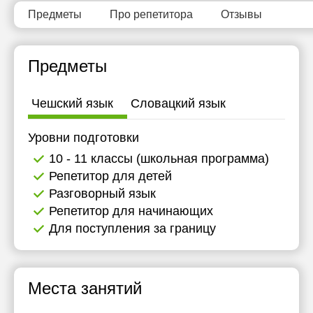
13:30
Предметы
Про репетитора
Отзывы
14:00
Предметы
14:30
15:00
Чешский язык
Словацкий язык
15:30
Уровни подготовки
16:00
10 - 11 классы (школьная программа)
16:30
Репетитор для детей
Разговорный язык
17:00
Репетитор для начинающих
17:30
Для поступления за границу
18:00
18:30
Места занятий
19:00