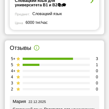
Словацкий язык для
университета B1 и B2📚🎓
Словацкий язык
Предмет:
6000 тнг/час
Цена
Отзывы
5+
3
5
1
4+
0
4
0
3
0
2
0
Мария
22.12.2025