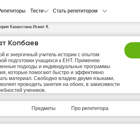
Репетиторы
Тести
Стать репетитором
ория Казахстана Исмат К.
ат Копбаев
й и энергичный учитель истории с опытом
ой подготовки учащихся к ЕНТ. Применяю
менные подходы и индивидуальные программы
ия, которые помогают быстро и эффективно
ать материал. Свободно владею двумя языками,
зволяет проводить занятия на обоих, в зависимости
сб
вс
пн
вт
с
ребностей учеников.
8
9
10
11
1
Предметы
Про репетитора
Нет
Нет
Нет
Нет
Не
бодных
свободных
свободных
свободных
своб
асов
часов
часов
часов
час