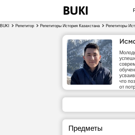
BUKI
Репетитор
Репетиторы История Казахстана
Репетиторы Ист
Исм
Молодо
успешн
совре
обучен
усваив
что по
пт
от пот
7
Нет
свободных
сво
часов
ч
Предметы