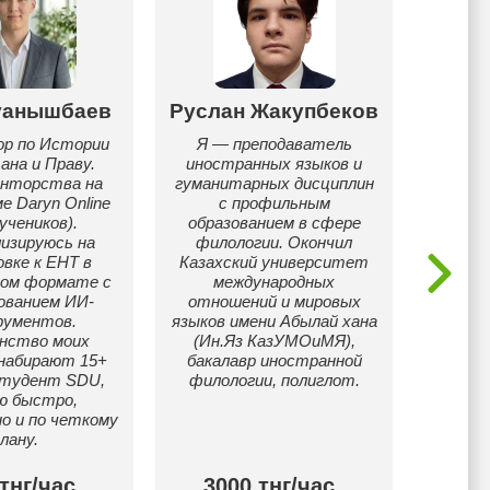
уанышбаев
Руслан Жакупбеков
Даян
р по Истории
Я — преподаватель
Зак
ана и Праву.
иностранных языков и
золот
нторства на
гуманитарных дисциплин
айлтс
 Daryn Online
с профильным
скоро 
учеников).
образованием в сфере
по ент 
изируюсь на
филологии. Окончил
Уч
вке к ЕНТ в
Казахский университет
ном формате с
международных
ованием ИИ-
отношений и мировых
рументов.
языков имени Абылай хана
нство моих
(Ин.Яз КазУМОиМЯ),
 набирают 15+
бакалавр иностранной
Студент SDU,
филологии, полиглот.
ю быстро,
о и по четкому
лану.
тнг/час
3000 тнг/час
40