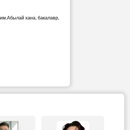
 им.Абылай хана
, бакалавр,