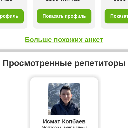
профиль
Показать профиль
Показа
Больше похожих анкет
Просмотренные репетиторы
Исмат Копбаев
Молодой и энергичный