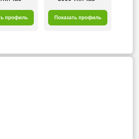
ть профиль
Показать профиль
Пок