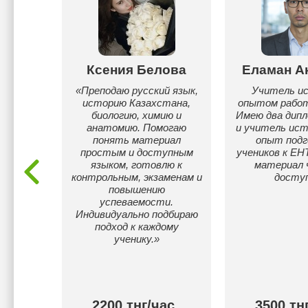
арбай
Ксения Белова
Еламан А
ан, я в
«Преподаю русский язык,
Учитель ис
нчил
историю Казахстана,
опытом работ
олу, на
биологию, химию и
Имею два дипл
чусь в
анатомию. Помогаю
и учитель ист
имени
понять материал
опыт под
рель.
простым и доступным
учеников к ЕН
языком, готовлю к
материал 
контрольным, экзаменам и
доступ
повышению
успеваемости.
Индивидуально подбираю
подход к каждому
ученику.»
ас
2200 тнг/час
3500 тн