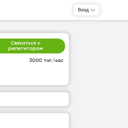
Вход
Связаться с
репетитором
3000 тнг/час
р
чт
2
13
т
Нет
одных
свободных
ов
часов