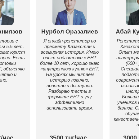
книязов
Нурбол Оразалиев
Абай К
тории с
Я онлайн-репетитор по
Репетито
ы 5,5 лет.
предмету Казахстан и
Казахст
ома: юрист
всемирная история. Имею
Опыт ме
ории. Есть
опыт подготовки к ЕНТ
платформе
готовки
более 10 лет, хорошо знаю
(600+ 
Т, объясняю
«внутреннюю кухню» ЕНТ.
Специал
четко и
На уроках мы читаем
подгото
но.
историю логично,
современ
понятно и доступно.
использ
Разбираю тесты в
инст
формате ЕНТ и учу
Больши
эффективно
учеников
использовать время.
баллов. 
обуча
качественн
п
г/час
3500 тнг/час
3000 