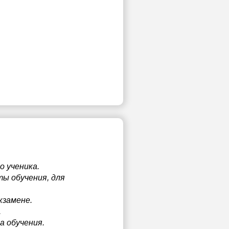
о ученика.
ы обучения, для
кзамене.
.
а обучения.