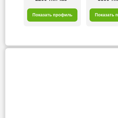
филь
Показать профиль
Показать 