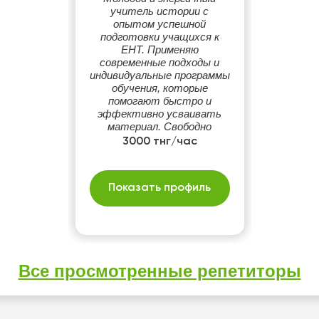
учитель истории с
опытом успешной
подготовки учащихся к
ЕНТ. Применяю
современные подходы и
индивидуальные программы
обучения, которые
помогают быстро и
эффективно усваивать
материал. Свободно
владею двумя языками, что
3000 тнг/час
позволяет проводить
занятия на обоих, в
зависимости от
Показать профиль
потребностей учеников.
Все просмотренные репетиторы