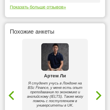
Показать больше отзывов»
Похожие анкеты
ва
Артем Ли
П
физико-
Я студент учусь в Лондоне на
Студен
, более
BSc Finance, у меня есть опыт
технич
ематику
преподавания по экономике и
трех л
днего и
английскому (IELTS). Также могу
ученик
зраста.
помочь с поступлением в
старше
ем
университеты в UK.
О
классу
музык