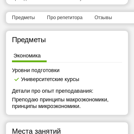
11:30
11:30
12:00
12:00
Предметы
Про репетитора
Отзывы
12:30
12:30
Предметы
13:00
13:00
13:30
13:30
Экономика
14:00
14:00
Уровни подготовки
14:30
14:30
Университетские курсы
15:00
15:00
Детали про опыт преподавания:
15:30
15:30
Преподаю принципы макроэкономики,
принципы микроэкономики.
16:00
16:00
16:30
16:30
Места занятий
17:00
17:00