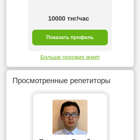
а".
"к
 тнг/
10000 тнг/час
1 
ль
Показать профиль
П
Больше похожих анкет
Просмотренные репетиторы