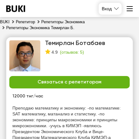
Вход
BUKI
Репетитор
Репетиторы Экономика
Репетиторы Экономика Темирлан Б.
Темирлан Ботабаев
(
отзывов: 5
)
4.9
Связаться с репетитором
пт
сб
вс
пн
7
8
9
10
12000 тнг/час
Нет
Преподаю математику и экономику: -по математике:
20:00
10:00
10:00
свободных
SAT математику, матанализ и статистику. -по
часов
экономике: принципы макроэкономики и принципы
20:30
10:30
10:30
микроэкономики. -учусь в КИМЭП -являюсь
Президентом Экономического Клуба и Вице-
21:00
11:00
11:00
Президентом Математического Клуба КИМЭП-а