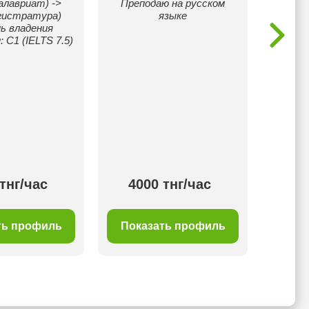
алавриат) ->
Преподаю на русском
уверен
гистратура)
языке
ь владения
 С1 (IELTS 7.5)
тнг/час
4000 тнг/час
50
ть профиль
Показать профиль
Пок