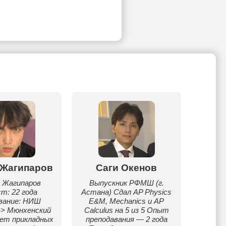
 Жагипаров
Саги Окенов
Амин
 Жагипаров
Выпускник РФМШ (г.
Я преп
т: 22 года
Астана) Сдал AP Physics
англий
вание: НИШ
E&M, Mechanics и AP
уче
-> Мюнхенский
Calculus на 5 из 5 Опыт
сло
ет прикладных
преподавания — 2 года
слова