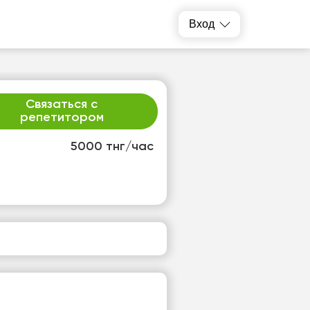
Вход
Связаться с
репетитором
5000 тнг/час
т
ср
1
12
т
Нет
одных
свободных
ов
часов