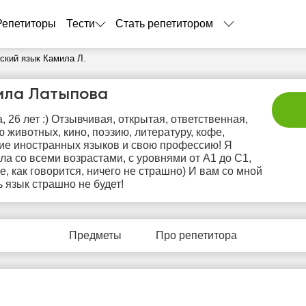
Репетиторы
Тести
Стать репетитором
ский язык Камила Л.
ила Латыпова
, 26 лет :) Отзывчивая, открытая, ответственная,
 животных, кино, поэзию, литературу, кофе,
ие иностранных языков и свою профессию! Я
ла со всеми возрастами, с уровнями от A1 до C1,
е, как говорится, ничего не страшно) И вам со мной
ь язык страшно не будет!
пт
сб
вс
пн
в
7
8
9
10
1
Предметы
Про репетитора
Нет
Нет
Не
14:00
10:00
бодных
свободных
своб
асов
часов
час
14:30
10:30
15:00
11:00