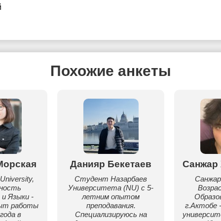
й
Похожие анкеты
Морская
Данияр Бекетаев
Санжар
University,
Студент Назарбаев
Санжар
ьность
Университета (NU) с 5-
Возрас
и Языки -
летним опытом
Образо
пыт работы
преподавания.
г.Актобе 
года в
Специализируюсь на
университ