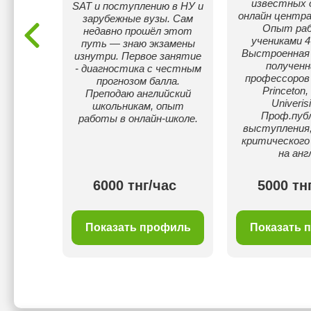
известных 
SAT и поступлению в НУ и
го и
онлайн центра
зарубежные вузы. Сам
женера.
Опыт ра
недавно прошёл этот
р я
учениками 4
путь — знаю экзамены
ику и
Выстроенная
изнутри. Первое занятие
ык.
полученн
- диагностика с честным
профессоров 
прогнозом балла.
Princeton,
Преподаю английский
Univerisi
школьникам, опыт
Проф.пуб
работы в онлайн-школе.
выступления;
критического
на анг
ас
6000 тнг/час
5000 тн
филь
Показать профиль
Показать 