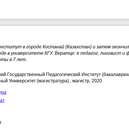
17:30
18:00
18:30
19:00
институт в городе Костанай (Казахстан) и затем окончи
19:30
де в университете КГУ. Вкратце: я педагог, лингвист и 
ты в 7 лет.
20:00
кий Государственный Педагогический Институт (бакалавриат
20:30
ный Университет (магистратура)
, магистр, 2020
21:00
ура
ат
т