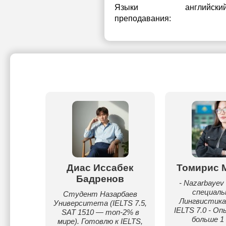
Языки
английски
преподавания:
баев
Диас Иссабек
Томирис 
Бадренов
тратуре
- Nazarbayev 
ого
специал
Студент Назарбаев
акончил
Лингвистика 
Университета (IELTS 7.5,
рбаев
IELTS 7.0 - О
SAT 1510 — топ-2% в
 по
больше 1 
мире). Готовлю к IELTS,