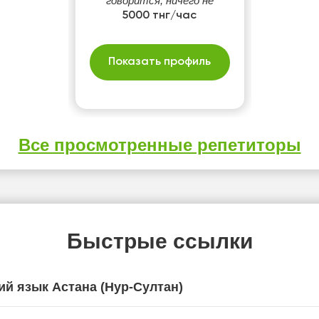
говорится, ничего не
страшно) И вам со мной
5000 тнг/час
изучать язык страшно не
будет!
Показать профиль
Все просмотренные репетиторы
Быстрые ссылки
ий язык Астана (Нур-Султан)