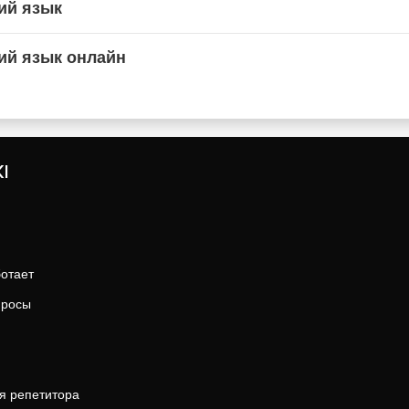
ий язык
ий язык онлайн
I
ботает
просы
я репетитора