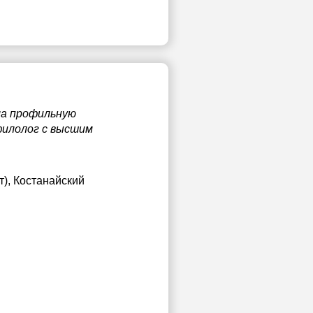
ла профильную
филолог с высшим
), Костанайский