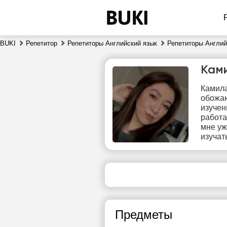
BUKI
Репетитор
Репетиторы Английский язык
Репетиторы Англий
Кам
Камила
обожаю
изучен
работа
мне уж
изучат
чт
6
Нет
свободных
сво
часов
ч
Предметы