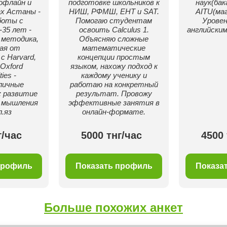
офлайн и
подготовке школьников к
наук(бак
х Астаны -
НИШ, РФМШ, ЕНТ и SAT.
AITU(ма
боты с
Помогаю студентам
Уровен
-35 лет -
освоить Calculus 1.
английским:
 методика,
Объясняю сложные
ая от
математические
с Harvard,
концепции простым
 Oxford
языком, нахожу подход к
ties -
каждому ученику и
личные
работаю на конкретный
 развитие
результат. Провожу
 мышления
эффективные занятия в
л.яз
онлайн-формате.
г/час
5000 тнг/час
4500 
профиль
Показать профиль
Показа
Больше похожих анкет