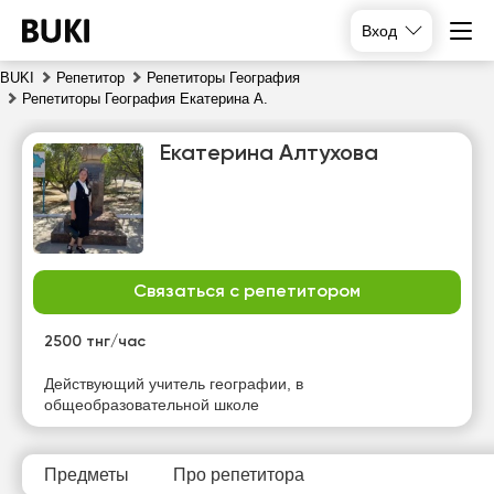
Вход
BUKI
Репетитор
Репетиторы География
Репетиторы География Екатерина А.
Екатерина Алтухова
Связаться с репетитором
вс
пн
вт
ср
9
10
11
12
2500 тнг/час
Нет
Нет
Нет
Нет
Действующий учитель географии, в
свободных
свободных
свободных
свободных
общеобразовательной школе
часов
часов
часов
часов
Предметы
Про репетитора