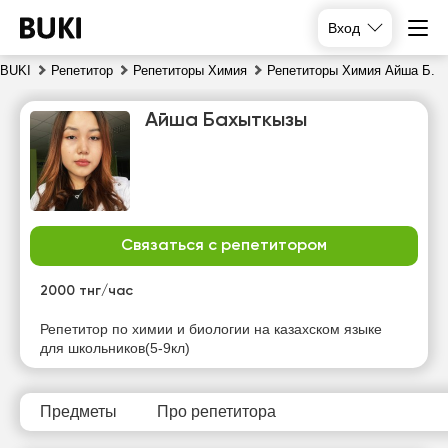
Вход
BUKI
Репетитор
Репетиторы Химия
Репетиторы Химия Айша Б.
Айша Бахыткызы
Связаться с репетитором
пт
сб
вс
пн
7
2000 тнг/час
8
9
10
Репетитор по химии и биологии на казахском языке
Нет
Нет
Нет
Нет
для школьников(5-9кл)
свободных
свободных
свободных
свободных
часов
часов
часов
часов
Предметы
Про репетитора