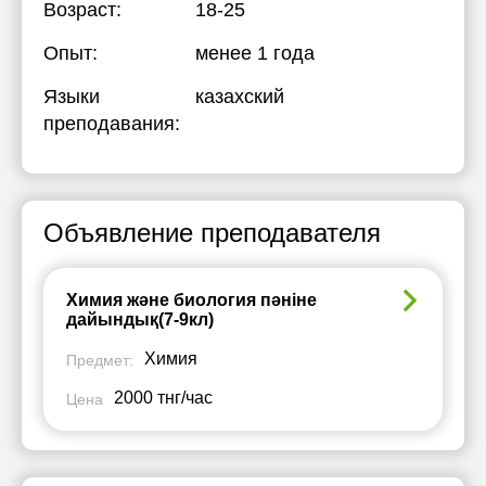
Возраст:
18-25
Опыт:
менее 1 года
Языки
казахский
преподавания:
Объявление преподавателя
Химия және биология пәніне
дайындық(7-9кл)
Химия
Предмет:
2000 тнг/час
Цена