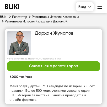
Вход
BUKI
Репетитор
Репетиторы История Казахстана
Репетиторы История Казахстана Дархан Ж.
Дархан Жуматов
Фото репетитора может быть обработано ИИ
вс
пн
вт
ср
Связаться с репетитором
9
10
11
12
6000 тнг/час
Нет
Нет
Нет
13:30
Меня зовут Дархан. PhD кандидат по истории. 7,5 лет
свободных
свободных
свободных
практики. Более 500 моих учеников успешно сдали
часов
часов
часов
14:00
ЕНТ. История Казахстана. Занятия проводятся в
онлайн формате.
14:30