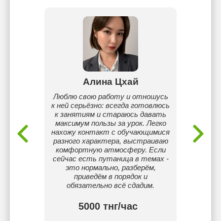
лиев
Алина Цхай
Ну
ахстан
Люблю свою работу и отношусь
Любл
к ней серьёзно: всегда готовлюсь
к занятиям и стараюсь давать
максимум пользы за урок. Легко
нахожу контакт с обучающимися
разного характера, выстраиваю
комфортную атмосферу. Если
сейчас есть путаница в темах -
это нормально, разберём,
приведём в порядок и
обязательно всё сдадим.
тнг/
5000 тнг/час