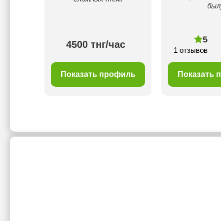
был
5
ас
4500 тнг/час
1 отзывов
филь
Показать профиль
Показать 