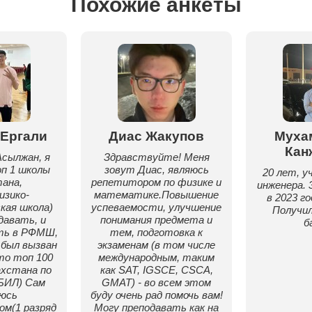
Похожие анкеты
Ергали
Диас Жакупов
Муха
Кан
сылжан, я
Здравствуйте! Меня
п 1 школы
зовут Диас, являюсь
20 лет, у
ана,
репетитором по физике и
инженера. 
зико-
математике.Повышение
в 2023 го
кая школа)
успеваемости, улучшение
Получил
давать, и
понимания предмета и
б
ть в РФМШ,
тем, подготовка к
был вызван
экзаменам (в том числе
то топ 100
международным, таким
ахстана по
как SAT, IGSCE, CSCA,
БИЛ) Сам
GMAT) - во всем этом
юсь
буду очень рад помочь вам!
м(1 разряд
Могу преподавать как на