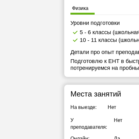
Физика
Уровни подготовки
5 - 6 классы (школьна
10 - 11 классы (школь
Детали про опыт препода
Подготовлю к ЕНТ в быст
потренируемся на пробных
Места занятий
На выезде:
Нет
У
Нет
преподавателя:
Онлайн:
Да