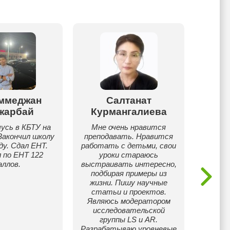
ммеджан
Салтанат
Ибад
жарбай
Курмангалиева
Отв
чусь в КБТУ на
Мне очень нравится
препода
Закончил школу
преподавать. Нравится
НИШ 
ду. Сдал ЕНТ.
работать с детьми, свои
Св
 по ЕНТ 122
уроки стараюсь
англи
аллов.
выстраивать интересно,
казахс
подбирая примеры из
Умею п
жизни. Пишу научные
сл
статьи и проектов.
пом
Являюсь модератором
дост
исследовательской
р
группы LS и AR.
Разрабатываю уровневые