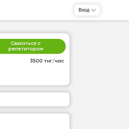
Вход
Связаться с
репетитором
3500 тнг/час
т
сб
4
15
т
Нет
одных
свободных
ов
часов