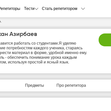
Репетиторы
Тести
Стать репетитором
А.
хан Азирбаев
авится работать со студентами.Я уделяю
ие потребностям каждого ученика, стараясь
нести материал в форме, удобной именно ему.
ль - обеспечить понимание урока каждым
том, используя простой и ясный язык.
пн
вт
ср
чт
п
10
11
12
13
1
Предметы
Про репетитора
Нет
Нет
Нет
Нет
Не
бодных
свободных
свободных
свободных
своб
асов
часов
часов
часов
час