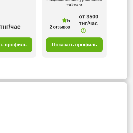
задания.
от 3500
5
тнг/час
тнг/час
40
2 отзывов
ть профиль
Показать профиль
Пок