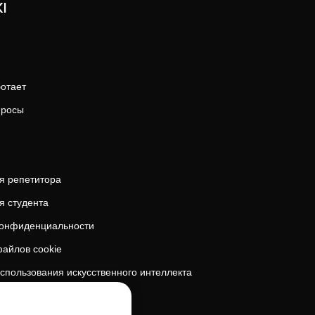
I
ботает
просы
я репетитора
я студента
конфиденциальности
айлов cookie
спользования искусственного интеллекта
безопасность