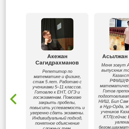
дакан
Акежан
Асылжан 
Сагидрахманов
сть,
Меня зовут А
ость,
выпускник то
Репетитор по
ь,
Казахст
математике и физике,
ть,
РФМШ(Фи
стаж 5 лет. Работаю с
ия,
математичес
учениками 5–11 классов.
,
Готов препо
Готовлю к ЕНТ, ОГЭ и
яя
подготовлива
госэкзаменам. Помогаю
бовь к
НИШ, Бил Сам 
закрыть пробелы,
ию
в Нұр-Орда, э
повысить успеваемость и
учеников Каз
уверенно сдать экзамены.
КТЛ(сейчас 
Индивидуальный подход,
увлека
понятное объяснение
бегом,шахмато
сложных тем.