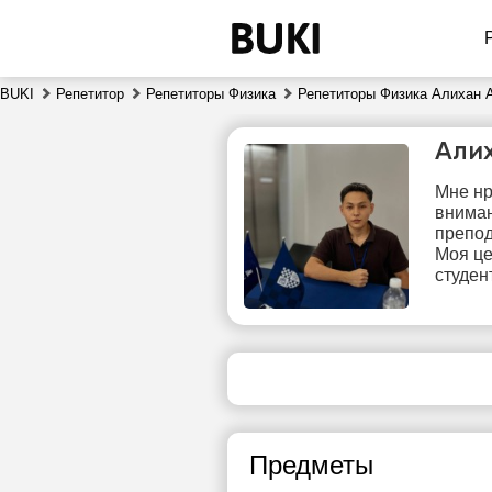
BUKI
Репетитор
Репетиторы Физика
Репетиторы Физика Алихан 
Али
Мне нр
вниман
препод
Моя це
студен
вс
9
Нет
свободных
сво
часов
ч
Предметы