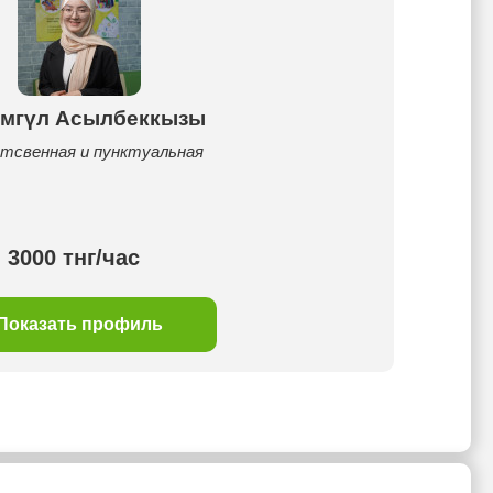
мгүл Асылбеккызы
тсвенная и пунктуальная
3000 тнг/час
Показать профиль