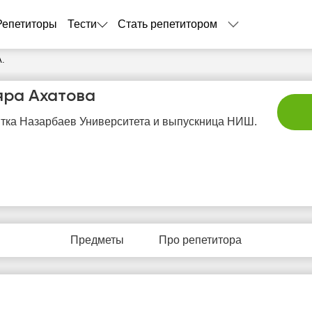
Репетиторы
Тести
Стать репетитором
А.
яра Ахатова
тка Назарбаев Университета и выпускница НИШ.
сб
вс
пн
вт
с
8
9
10
11
1
Предметы
Про репетитора
Нет
Нет
Нет
Не
8:00
свободных
свободных
свободных
своб
часов
часов
часов
час