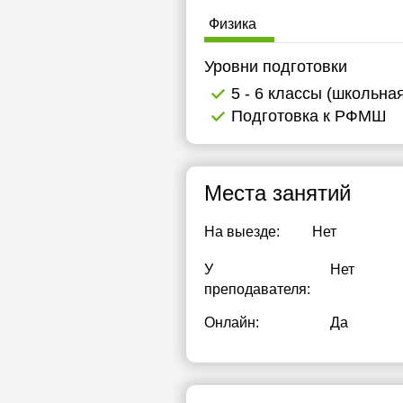
19:30
Физика
20:00
Уровни подготовки
20:30
5 - 6 классы (школьна
Подготовка к РФМШ
21:00
Места занятий
На выезде:
Нет
У
Нет
преподавателя:
Онлайн:
Да