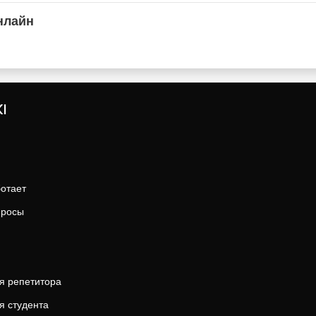
нлайн
I
ботает
просы
я репетитора
я студента