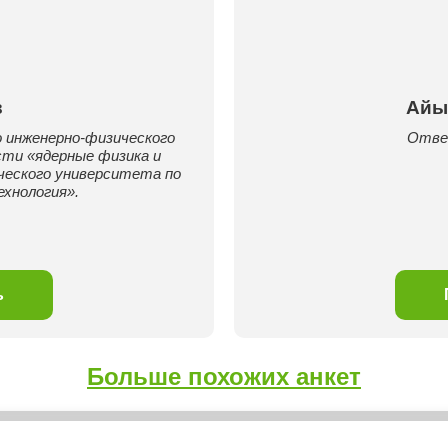
в
Айы
о инженерно-физического
Отве
ти «ядерные физика и
ческого университета по
хнология».
ь
Больше похожих анкет