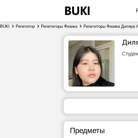
BUKI
Репетитор
Репетиторы Физика
Репетиторы Физика Диляра 
Дил
Студен
пт
7
18:00
1
18:30
Предметы
19:00