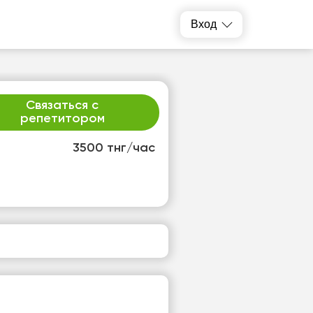
Вход
Связаться с
репетитором
3500 тнг/час
р
чт
2
13
т
Нет
одных
свободных
ов
часов