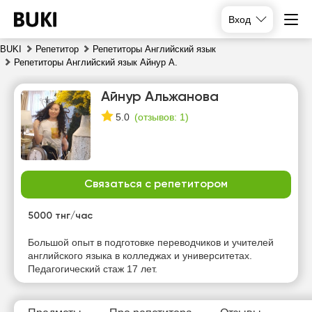
Вход
BUKI
Репетитор
Репетиторы Английский язык
Репетиторы Английский язык Айнур А.
Айнур Альжанова
(
отзывов: 1
)
5.0
Связаться с репетитором
пт
сб
вс
пн
7
8
9
10
5000 тнг/час
Нет
Нет
Большой опыт в подготовке переводчиков и учителей
20:30
10:00
свободных
свободных
английского языка в колледжах и университетах.
часов
часов
Педагогический стаж 17 лет.
21:00
10:30
11:00