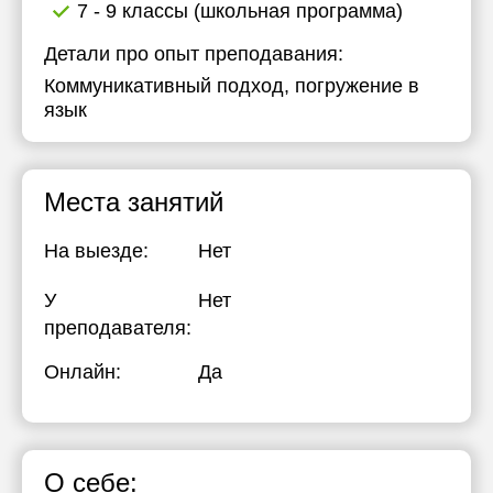
7 - 9 классы (школьная программа)
17:30
Детали про опыт преподавания:
18:00
Коммуникативный подход, погружение в
язык
18:30
19:00
Места занятий
19:30
20:00
На выезде:
Нет
20:30
У
Нет
21:00
преподавателя:
Онлайн:
Да
О себе: