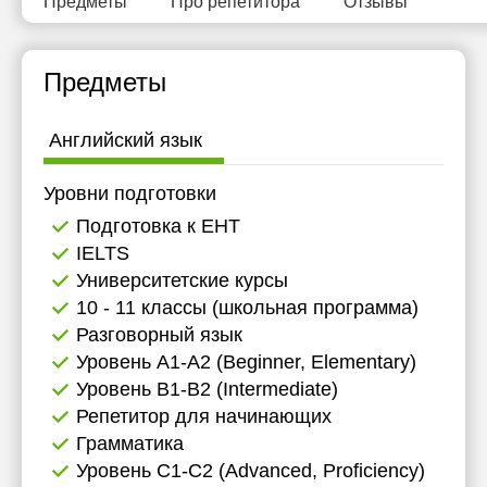
Предметы
Про репетитора
Отзывы
11:30
12:00
Предметы
12:30
Английский язык
13:00
13:30
Уровни подготовки
Подготовка к ЕНТ
14:00
IELTS
14:30
Университетские курсы
10 - 11 классы (школьная программа)
15:00
Разговорный язык
15:30
Уровень А1-А2 (Beginner, Elementary)
Уровень B1-B2 (Intermediate)
16:00
Репетитор для начинающих
16:30
Грамматика
Уровень C1-C2 (Advanced, Proficiency)
17:00