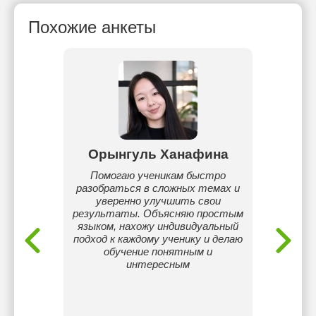
Похожие анкеты
анова
Орынгуль Ханафина
Наз
орный,
Помогаю ученикам быстро
«Ответ
, уроки
разобраться в сложных темах и
преп
ния 10
уверенно улучшить свои
языка.
бучаюсь
результаты. Объясняю простым
помог
ропе
языком, нахожу индивидуальный
ш
подход к каждому ученику и делаю
обучение понятным и
интересным