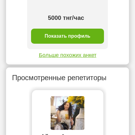
тнг/
5000 тнг/час
ль
Показать профиль
П
Больше похожих анкет
Просмотренные репетиторы