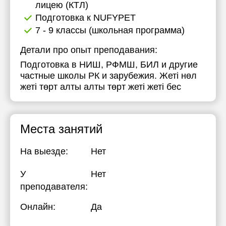
лицею (КТЛ)
17:30
17:30
17:30
Подготовка к NUFYPET
7 - 9 классы (школьная программа)
18:00
18:00
18:00
Детали про опыт преподавания:
18:30
18:30
18:30
Подготовка в НИШ, РФМШ, БИЛ и другие
19:00
19:00
19:00
частные школы РК и зарубежия. Жеті нөл
жеті төрт алты алты төрт жеті жеті бес
19:30
19:30
19:30
20:00
20:00
20:00
Места занятий
На выезде:
Нет
У
Нет
преподавателя:
Онлайн:
Да