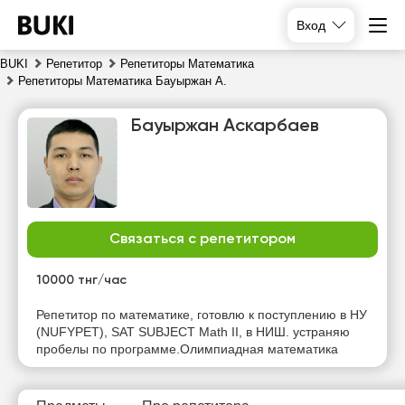
Вход
BUKI
Репетитор
Репетиторы Математика
Репетиторы Математика Бауыржан А.
Бауыржан Аскарбаев
Связаться с репетитором
чт
пт
сб
вс
6
7
8
9
10000 тнг/час
Репетитор по математике, готовлю к поступлению в НУ
18:30
10:00
10:00
10:00
(NUFYPET), SAT SUBJECT Math II, в НИШ. устраняю
пробелы по программе.Олимпиадная математика
19:00
10:30
10:30
10:30
19:30
11:00
11:00
11:00