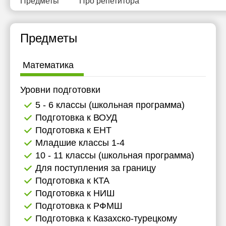
Предметы
Про репетитора
20:00
11:30
11:30
11:30
12:00
12:00
12:00
Предметы
12:30
12:30
12:30
Математика
13:00
13:00
13:00
13:30
13:30
13:30
Уровни подготовки
5 - 6 классы (школьная программа)
14:00
14:00
14:00
Подготовка к ВОУД
14:30
14:30
14:30
Подготовка к ЕНТ
Младшие классы 1-4
15:00
15:00
15:00
10 - 11 классы (школьная программа)
15:30
15:30
15:30
Для поступления за границу
Подготовка к КТА
16:00
16:00
16:00
Подготовка к НИШ
16:30
16:30
16:30
Подготовка к РФМШ
Подготовка к Казахско-турецкому
17:00
17:00
17:00