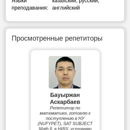
Языки
казахский
, русский
,
преподавания:
английский
Просмотренные репетиторы
Бауыржан
Аскарбаев
Репетитор по
математике, готовлю к
поступлению в НУ
(NUFYPET), SAT SUBJECT
Math II, в НИШ. устраняю