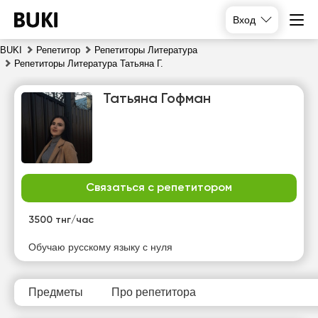
Вход
BUKI
Репетитор
Репетиторы Литература
Репетиторы Литература Татьяна Г.
Татьяна Гофман
Связаться с репетитором
сб
вс
пн
вт
8
9
10
11
3500 тнг/час
Нет
Нет
Обучаю русскому языку с нуля
11:00
11:00
свободных
свободных
часов
часов
11:30
11:30
Предметы
Про репетитора
12:00
12:00