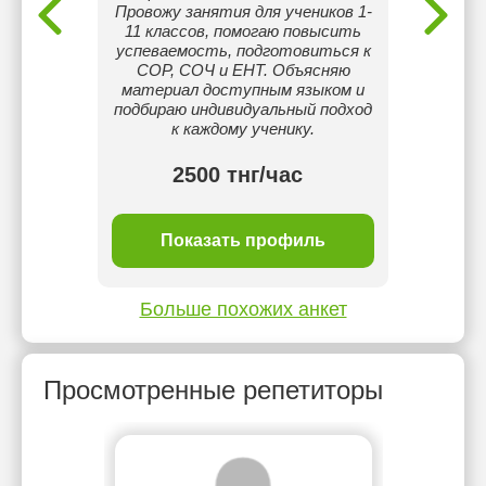
. Время
Провожу занятия для учеников 1-
занят
11 классов, помогаю повысить
легко 
успеваемость, подготовиться к
дроб
СОР, СОЧ и ЕНТ. Объясняю
пе
материал доступным языком и
рез
подбираю индивидуальный подход
к каждому ученику.
2500 тнг/час
ль
Показать профиль
П
Больше похожих анкет
Просмотренные репетиторы