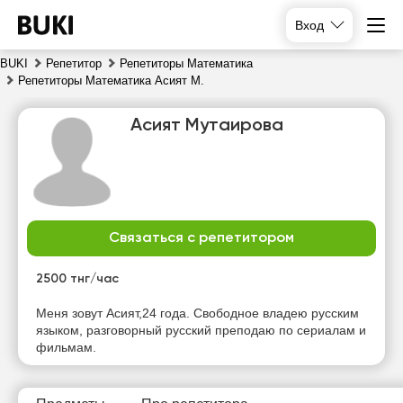
Вход
BUKI
Репетитор
Репетиторы Математика
Репетиторы Математика Асият М.
Асият Мутаирова
Связаться с репетитором
чт
пт
сб
вс
6
7
8
9
2500 тнг/час
Нет
Меня зовут Асият,24 года. Свободное владею русским
18:00
12:00
12:00
свободных
языком, разговорный русский преподаю по сериалам и
часов
фильмам.
18:30
12:30
12:30
19:00
13:00
13:00