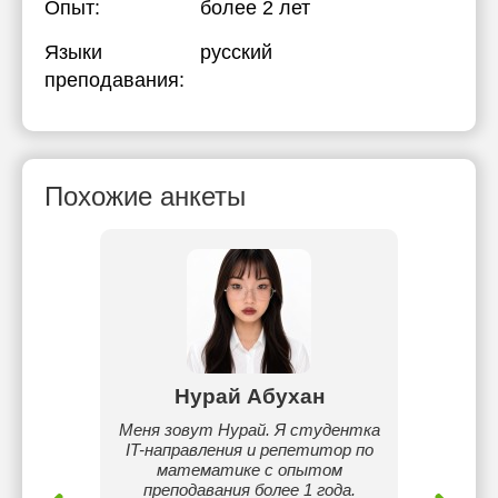
Опыт:
более 2 лет
Языки
русский
преподавания:
Похожие анкеты
бек
Нурай Абухан
Г
тике.
Меня зовут Нурай. Я студентка
Ваш ре
омощь в
IT-направления и репетитор по
кл
овка к
математике с опытом
трудно
СОЧ.
преподавания более 1 года.
опытны