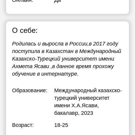
Онлайн:
Да
19:30
19:30
20:00
20:00
О себе:
20:30
21:00
Родилась и выросла в России,в 2017 году
поступила в Казахстан в Международный
Казахско-Турецкий университет имени
Ахмета Ясави ,в данное время прохожу
обучение в интернатуре.
Образование:
Международный казахско-
турецкий университет
имени Х.А.Ясави
,
бакалавр, 2023
Возраст:
18-25