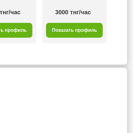
тнг/час
3000 тнг/час
40
ть профиль
Показать профиль
Пок