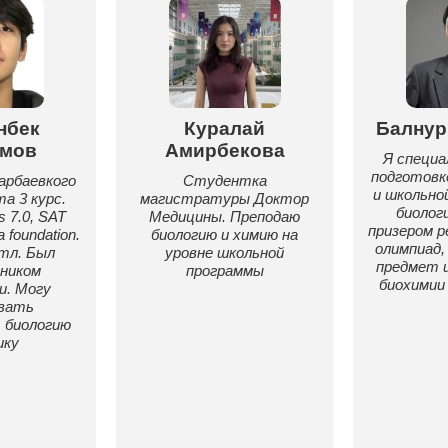
нбек
Куралай
Балнур
мов
Амирбекова
Я специа
подготовк
арбаевкого
Студентка
и школьно
а 3 курс.
магистратуры Доктор
биолог
s 7.0, SAT
Медицины. Преподаю
призером р
 foundation.
биологию и химию на
олимпиад,
тл. Был
уровне школьной
предмет 
ником
программы
биохимии
и. Могу
овать
 биологию
ику