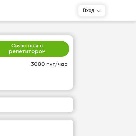
Вход
Связаться с
репетитором
3000 тнг/час
р
чт
2
13
т
Нет
одных
свободных
ов
часов