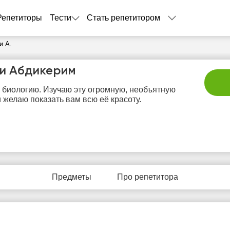
Репетиторы
Тести
Стать репетитором
и А.
и Абдикерим
биологию. Изучаю эту огромную, необъятную
и желаю показать вам всю её красоту.
сб
вс
пн
вт
с
8
9
10
11
1
Предметы
Про репетитора
Нет
Нет
Нет
Нет
Не
бодных
свободных
свободных
свободных
своб
асов
часов
часов
часов
час