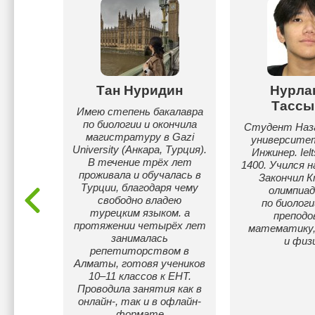
Тан Нуридин
Нурла
ова
Тассы
Имею степень бакалавра
по биологии и окончила
по
Студент Наз
магистратуру в Gazi
, IELTS
университет
University (Анкара, Турция).
 score:
Инжинер. Ielt
В течение трёх лет
: более
1400. Учился на
проживала и обучалась в
Закончил К
Турции, благодаря чему
олимпиад
свободно владею
по биологи
турецким языком. а
препод
протяжении четырёх лет
математику,
занималась
и физ
репетиторством в
Алматы, готовя учеников
10–11 классов к ЕНТ.
Проводила занятия как в
онлайн-, так и в офлайн-
формате