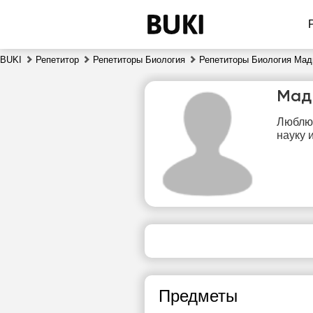
BUKI
Репетитор
Репетиторы Биология
Репетиторы Биология Мад
Мад
Люблю 
науку 
пт
7
Нет
свободных
сво
часов
ч
Предметы