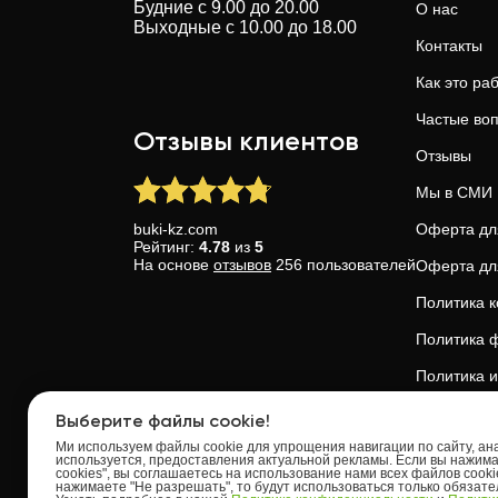
Будние с 9.00 до 20.00
О нас
Выходные с 10.00 до 18.00
Контакты
Как это ра
Частые во
Отзывы клиентов
Отзывы
Мы в СМИ
buki-kz.com
Оферта дл
Рейтинг:
4.78
из
5
На основе
отзывов
256
пользователей
Оферта дл
Политика 
Политика ф
Политика и
Доверие и 
Выберите файлы cookie!
Ми используем файлы cookie для упрощения навигации по сайту, анал
используется, предоставления актуальной рекламы. Если вы нажим
cookies", вы соглашаетесь на использование нами всех файлов cooki
нажимаете "Не разрешать", то будут использоваться только обязат