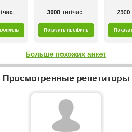
г/час
3000 тнг/час
2500 
профиль
Показать профиль
Показа
Больше похожих анкет
Просмотренные репетиторы