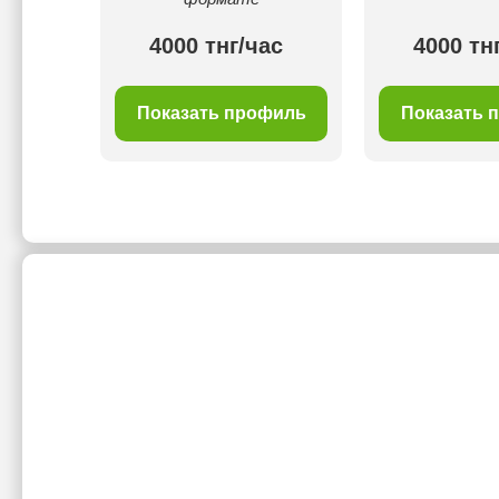
ас
4000 тнг/час
4000 тн
филь
Показать профиль
Показать 