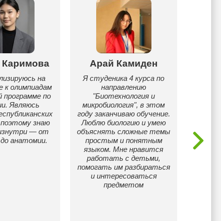
 Каримова
Арай Камиден
Аруж
лизируюсь на
Я студеника 4 курса по
Я Ару
е к олимпиадам
направлению
ку
й программе по
"Биотехнология и
У
ии. Являюсь
микробиология", в этом
(биоин
еспубликанских
году заканчиваю обучение.
хим
 поэтому знаю
Люблю биологию и умею
матема
изнутри — от
объяснять сложные темы
по
 до анатомии.
простым и понятным
заучи
языком. Мне нравится
сложно
работать с детьми,
готов
помогать им разбираться
пом
и интересоваться
высо
предметом