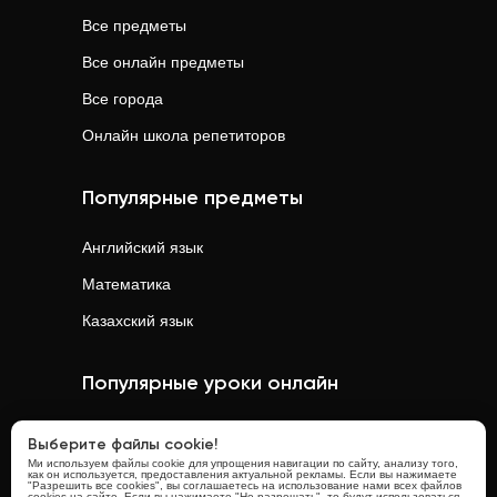
Все предметы
Все онлайн предметы
Все города
Онлайн школа репетиторов
Популярные предметы
Английский язык
Математика
Казахский язык
Популярные уроки онлайн
Математика
онлайн
Выберите файлы cookie!
Ми используем файлы cookie для упрощения навигации по сайту, анализу того,
Физика
онлайн
как он используется, предоставления актуальной рекламы. Если вы нажимаете
"Разрешить все cookies", вы соглашаетесь на использование нами всех файлов
cookies на сайте. Если вы нажимаете "Не разрешать", то будут использоваться