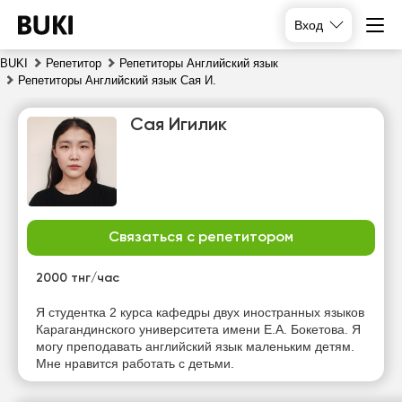
Вход
BUKI
Репетитор
Репетиторы Английский язык
Репетиторы Английский язык Сая И.
Сая Игилик
Связаться с репетитором
пт
сб
вс
пн
7
8
9
10
2000 тнг/час
Нет
Нет
Нет
Нет
Я студентка 2 курса кафедры двух иностранных языков
свободных
свободных
свободных
свободных
Карагандинского университета имени Е.А. Бокетова. Я
часов
часов
часов
часов
могу преподавать английский язык маленьким детям.
Мне нравится работать с детьми.