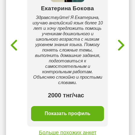
ов
Екатерина Бокова
Бе
ля
Здравствуйте! Я Екатерина,
изучаю английский язык более 10
Караг
лет и хочу предложить помощь
униве
ученикам дошкольного и
Са
школьного возраста с низким
техни
уровнем знания языка. Помогу
изучаю
понять сложные темы,
что 
выполнить домашние задания,
р
подготовиться к
мате
самостоятельным и
контрольным работам.
Объясняю спокойно и простыми
словами.
2000 тнг/час
ль
Показать профиль
П
Больше похожих анкет