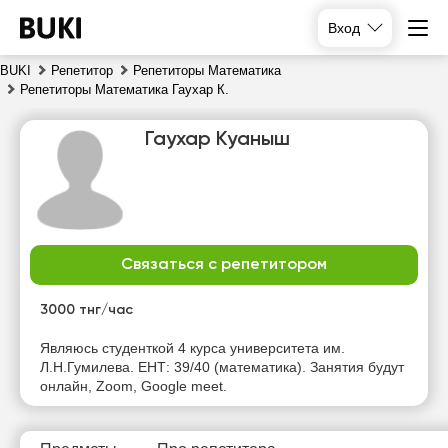
Вход
BUKI
Репетитор
Репетиторы Математика
Репетиторы Математика Гаухар К.
Гаухар Куаныш
Связаться с репетитором
вс
пн
вт
ср
9
10
11
12
3000 тнг/час
Нет
Нет
Нет
Являюсь студенткой 4 курса университета им.
15:30
свободных
свободных
свободных
Л.Н.Гумилева. ЕНТ: 39/40 (математика). Занятия будут
часов
часов
часов
онлайн, Zoom, Google meet.
16:00
16:30