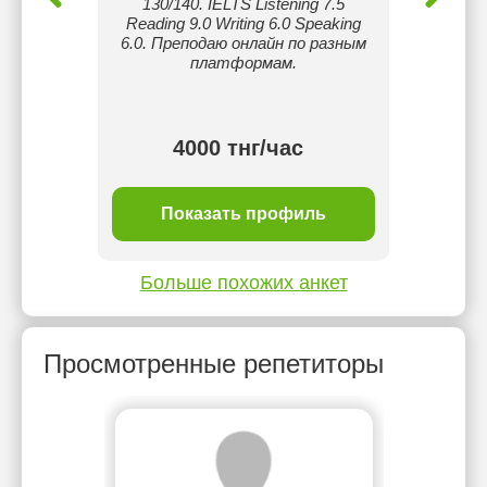
130/140. IELTS Listening 7.5
то про
Reading 9.0 Writing 6.0 Speaking
Со мно
6.0. Преподаю онлайн по разным
свои
платформам.
увере
ма
4000 тнг/час
ль
Показать профиль
П
Больше похожих анкет
Просмотренные репетиторы