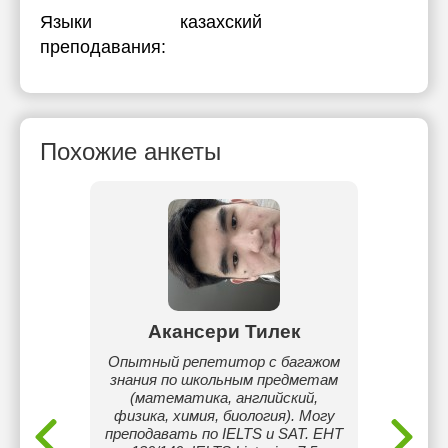
Языки
казахский
преподавания:
Похожие анкеты
ва
Акансери Тилек
Шы
ике и
Опытный репетитор с багажом
Хо
любым
знания по школьным предметам
ма
 и РФ.
(математика, английский,
уверенн
физика, химия, биология). Могу
цель
преподавать по IELTS и SAT. ЕНТ
матема