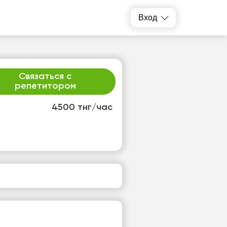
Вход
Связаться с
репетитором
4500 тнг/час
т
ср
1
12
т
Нет
одных
свободных
ов
часов