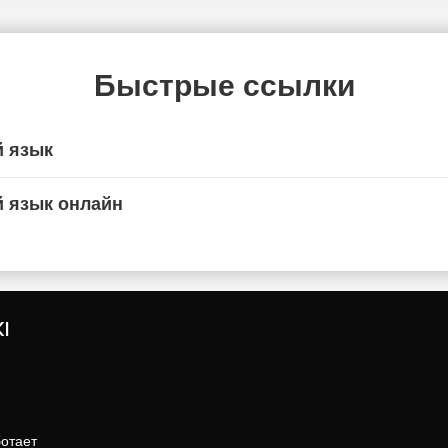
Быстрые ссылки
й язык
й язык онлайн
I
ботает