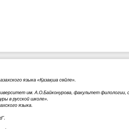
казахского языка «Қазақша сөйле».
ниверситет им. А.О.Байконурова, факультет филологии, 
уры в русской школе».
ахского языка.
d".