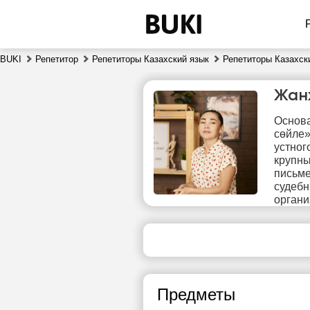
BUKI
Репетитор
Репетиторы Казахский язык
Репетиторы Казахск
Жан
Основа
сөйле»
устног
крупны
письме
судебн
чт
органи
6
Нет
свободных
сво
часов
ч
Предметы