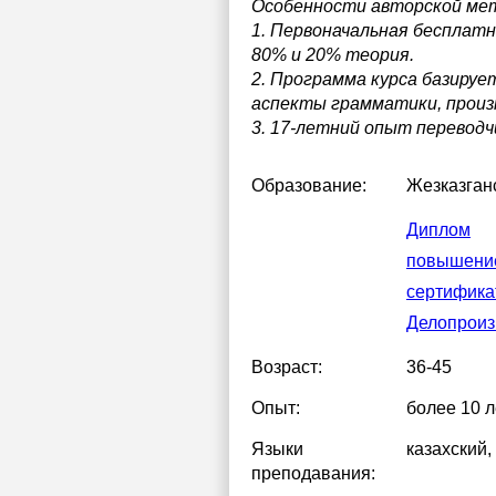
Особенности авторской мет
1. Первоначальная бесплатн
80% и 20% теория.
2. Программа курса базируе
аспекты грамматики, произн
3. 17-летний опыт переводчи
Образование:
Жезказган
Диплом
повышени
сертифика
Делопроиз
Возраст:
36-45
Опыт:
более 10 л
Языки
казахский
,
преподавания: