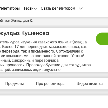
Репетиторы
Тести
Стать репетитором
ий язык Жанжулдыз К.
жулдыз Кушенова
тель курса изучения казахского языка «Қазақша
: Более 17 лет переводчик казахского языка, как
о перевода, так и письменного. Сотрудничаю с
ми компаниями на постоянной основе. Устный,
нный, синхронный переводчик в
ых процессах, Провожу обучение для сотрудников
пт
сб
вс
пн
в
заций, занимаюсь индивидуально.
7
8
9
10
1
Предметы
Про репетитора
Видео визитка
Нет
Нет
Не
12:00
10:00
бодных
свободных
своб
асов
часов
час
14:00
12:00
14:00