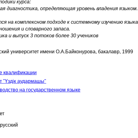
одики курса:
ая диагностика, определяющая уровень владения языком.
тся на комплексном подходе к системному изучению язы
ошения и словарного запаса.
ка и выпуск 3 потоков более 30 учеников
ский университет имени О.А.Байконурова
, бакалавр, 1999
е квалификации
т "Үздік аудармашы"
водство на государственном языке
ет
 русский