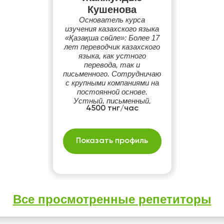
Кушенова
Основатель курса
изучения казахского языка
«Қазақша сөйле»: Более 17
лет переводчик казахского
языка, как устного
перевода, так и
письменного. Сотрудничаю
с крупными компаниями на
постоянной основе.
Устный, письменный,
4500 тнг/час
синхронный переводчик в
судебных процессах,
Провожу обучение для
сотрудников организаций,
Показать профиль
занимаюсь индивидуально.
Все просмотренные репетиторы