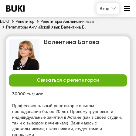
Вход
BUKI
Репетитор
Репетиторы Английский язык
Репетиторы Английский язык Валентина Б.
Валентина Батова
Связаться с репетитором
вс
пн
вт
ср
9
10
11
12
30000 тнг/час
Нет
Нет
Нет
Нет
Профессиональный репетитор с опытом
свободных
свободных
свободных
свободных
преподавания более 20 лет. Провожу групповые и
часов
часов
часов
часов
индивидуальные занятия в Астане (как в своей студии,
так и с выездом к ученикам). Занимаюсь с
дошкольниками, школьниками, студентами и
взрослыми.