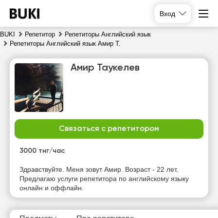
Вход
BUKI
Репетитор
Репетиторы Английский язык
Репетиторы Английский язык Амир Т.
Амир Таукелев
Связаться с репетитором
чт
пт
сб
вс
6
7
8
9
3000 тнг/час
Нет
Нет
Нет
Нет
Здравствуйте. Меня зовут Амир. Возраст - 22 лет.
свободных
свободных
свободных
свободных
Предлагаю услуги репетитора по английскому языку
часов
часов
часов
часов
онлайн и оффлайн.