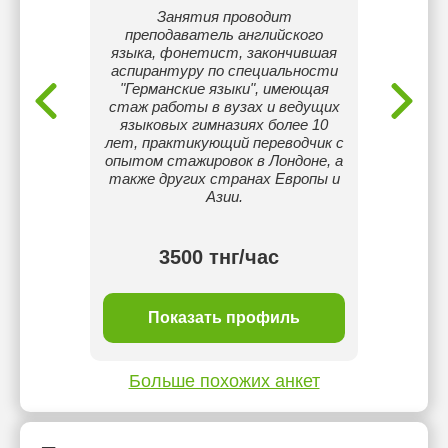
скому
Занятия проводит
Сәлем
сный
преподаватель английского
Батыр
ость.
языка, фонетист, закончившая
Мен ба
пыта в
аспирантуру по специальности
'
орстве.
"Германские языки", имеющая
көме
стаж работы в вузах и ведущих
мектеп
языковых гимназиях более 10
немесе
лет, практикующий переводчик с
қиын б
опытом стажировок в Лондоне, а
түрд
также других странах Европы и
оқушым
Азии.
бұл әр
бө
3500 тнг/час
ль
Показать профиль
П
Больше похожих анкет