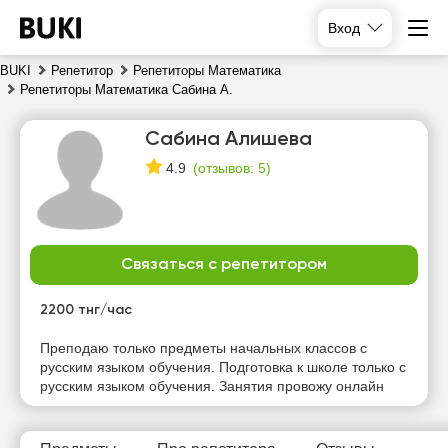
Вход
BUKI
Репетитор
Репетиторы Математика
Репетиторы Математика Сабина А.
Сабина Алишева
(
отзывов: 5
)
4.9
Связаться с репетитором
ср
чт
пт
сб
5
6
7
8
2200 тнг/час
Нет
Нет
Нет
Нет
Преподаю только предметы начальных классов с
свободных
свободных
свободных
свободных
русским языком обучения. Подготовка к школе только с
часов
часов
часов
часов
русским языком обучения. Занятия провожу онлайн