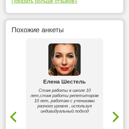
Показать больше отзывов»
Похожие анкеты
ва
Елена Шестель
А
русский
Стаж работы в школе 10
Выпу
ею
лет,стаж работы репетитором
Н
ся.
10 лет, работаю с учениками
ун
разного уровня , используя
специал
индивидуальный подход
уни
Вос
с
препод