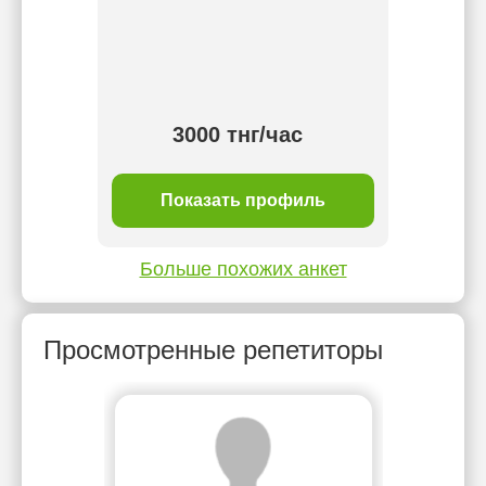
и да
д
3000 тнг/час
ль
Показать профиль
П
Больше похожих анкет
Просмотренные репетиторы