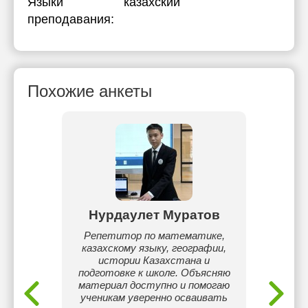
Языки
казахский
преподавания:
Похожие анкеты
лип
Нурдаулет Муратов
Ну
са
Репетитор по математике,
В
ыбрала
казахскому языку, географии,
Инт
а ЕНТ.
истории Казахстана и
(НИШ)
 -
подготовке к школе. Объясняю
приз
терное
материал доступно и помогаю
межд
ученикам уверенно осваивать
ма