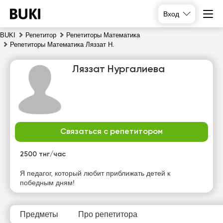
Вход
BUKI
Репетитор
Репетиторы Математика
Репетиторы Математика Ляззат Н.
Ляззат Нургалиева
Связаться с репетитором
пт
сб
вс
пн
7
8
9
10
2500 тнг/час
Нет
Нет
Нет
Нет
Я педагог, который любит приближать детей к
свободных
свободных
свободных
свободных
победным дням!
часов
часов
часов
часов
Предметы
Про репетитора