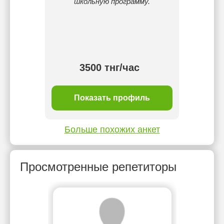
школьную программу.
достиж
5 мес
этап –
руково
по о
3500 тнг/час
ль
Показать профиль
П
Больше похожих анкет
Просмотренные репетиторы