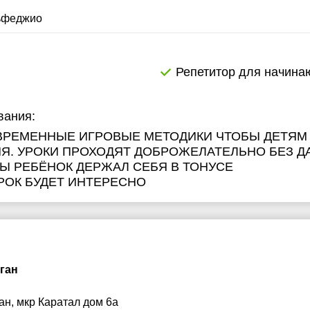
8:30
18:30
ьфеджио
9:00
19:00
9:30
19:30
Репетитор для начин
0:00
20:00
вания:
0:30
20:30
РЕМЕННЫЕ ИГРОВЫЕ МЕТОДИКИ ЧТОБЫ ДЕТЯМ
1:00
21:00
Я. УРОКИ ПРОХОДЯТ ДОБРОЖЕЛАТЕЛЬНО БЕЗ Д
Ы РЕБЁНОК ДЕРЖАЛ СЕБЯ В ТОНУСЕ
УРОК БУДЕТ ИНТЕРЕСНО
ган
ан, мкр Каратал дом 6а