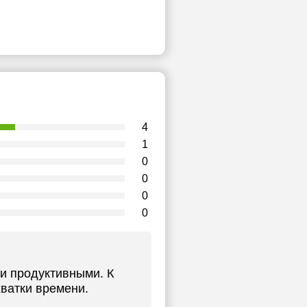
4
1
0
0
0
0
и продуктивными. К
хватки времени.