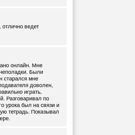
, отлично ведет
иано онлайн. Мне
 неполадки. Были
он старался мне
еподавателя доволен,
равильно играть,
й. Разговаривал по
го урока был на связи и
ную тетрадь. Показывал
ере.