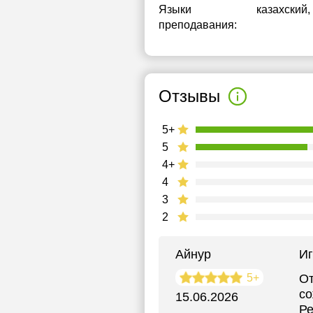
Языки
казахский
,
преподавания:
Отзывы
5+
5
4+
4
3
2
Айнур
Иг
5+
От
со
15.06.2026
Ре