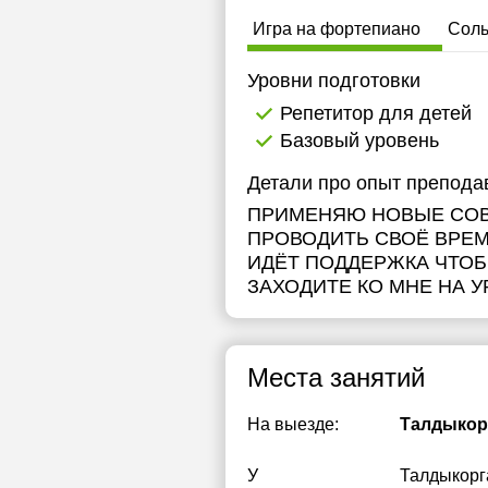
1
Игра на фортепиано
Сол
1
Уровни подготовки
1
Репетитор для детей
Базовый уровень
2
Детали про опыт препода
2
ПРИМЕНЯЮ НОВЫЕ СОВ
2
ПРОВОДИТЬ СВОЁ ВРЕМ
ИДЁТ ПОДДЕРЖКА ЧТОБ
ЗАХОДИТЕ КО МНЕ НА 
Места занятий
На выезде:
Талдыкор
У
Талдыкорг