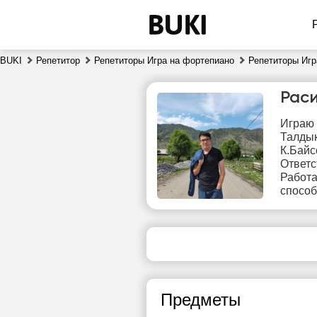
BUKI
Репетитор
Репетиторы Игра на фортепиано
Репетиторы Игр
Рас
Играю 
Талдык
К.Байс
Ответс
Работа
способ
пт
7
Нет
1
свободных
часов
1
Предметы
1