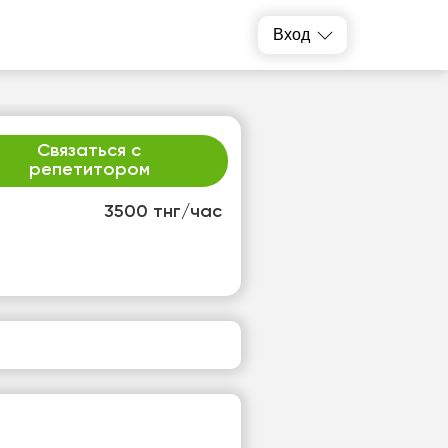
Вход
Связаться с
репетитором
3500 тнг/час
р
чт
2
13
т
Нет
одных
свободных
ов
часов