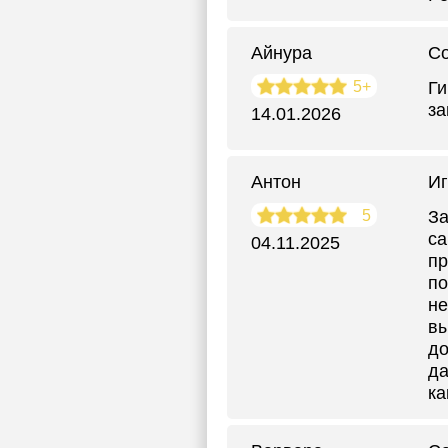
Айнура
С
5+
Ги
за
14.01.2026
Антон
Иг
5
За
са
04.11.2025
пр
по
не
вы
до
да
ка