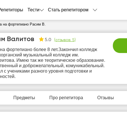
Репетиторы
Тести
Стать репетитором
а на фортепиано Расим В.
им Валитов
5.0
(
отзывов: 5
)
на фортепиано более 8 лет.Закончил колледж
органский музыкальный колледж им.
еитова. Имею так же теоритическое образование.
твенный и доброжелательный, комуникабельный.
л с учениками разного уровня подготовки и
ностей.
сб
вс
пн
вт
с
8
9
10
11
1
Предметы
Про репетитора
Отзывы
Нет
Нет
Не
7:00
17:00
свободных
свободных
своб
часов
часов
час
7:30
17:30
8:00
18:00