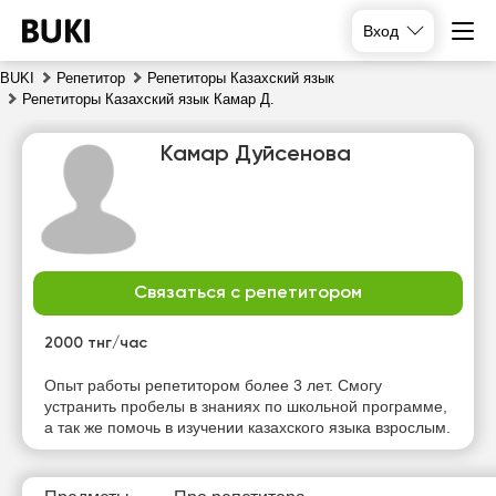
Вход
BUKI
Репетитор
Репетиторы Казахский язык
Репетиторы Казахский язык Камар Д.
Камар Дуйсенова
Связаться с репетитором
пт
сб
вс
пн
7
8
9
10
2000 тнг/час
Нет
Нет
Нет
Нет
Опыт работы репетитором более 3 лет. Смогу
свободных
свободных
свободных
свободных
устранить пробелы в знаниях по школьной программе,
часов
часов
часов
часов
а так же помочь в изучении казахского языка взрослым.