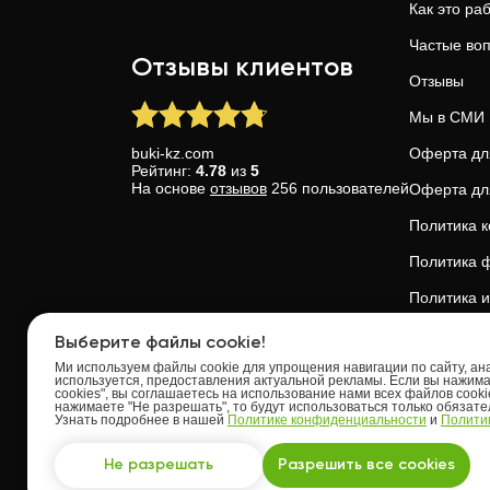
Как это ра
Частые во
Отзывы клиентов
Отзывы
Мы в СМИ
buki-kz.com
Оферта дл
Рейтинг:
4.78
из
5
На основе
отзывов
256
пользователей
Оферта дл
Политика 
Политика ф
Политика и
Доверие и 
Выберите файлы cookie!
Ми используем файлы cookie для упрощения навигации по сайту, анал
используется, предоставления актуальной рекламы. Если вы нажим
cookies", вы соглашаетесь на использование нами всех файлов cooki
нажимаете "Не разрешать", то будут использоваться только обязат
Узнать подробнее в нашей
Политике конфиденциальности
и
Политик
Upskills OU
Tallinn, Kes
Не разрешать
Разрешить все cookies