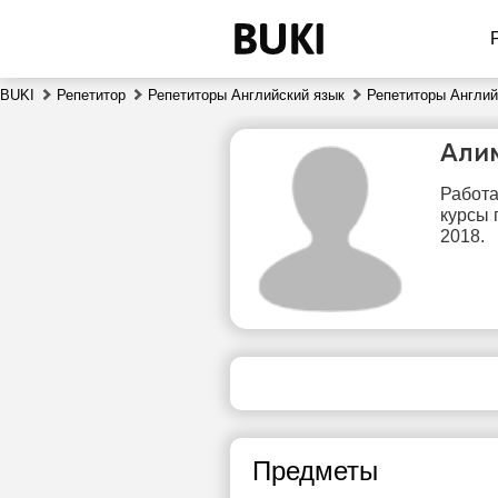
BUKI
Репетитор
Репетиторы Английский язык
Репетиторы Англий
Али
Работа
курсы 
2018.
чт
6
Нет
свободных
сво
часов
ч
Предметы