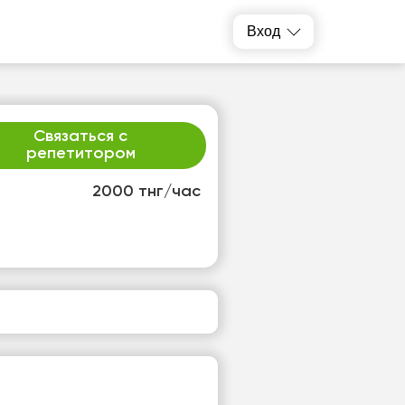
Вход
Связаться с
репетитором
2000 тнг/час
т
ср
1
12
т
Нет
одных
свободных
ов
часов