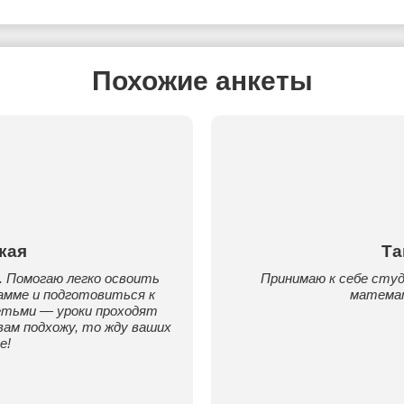
Похожие анкеты
кая
Та
в. Помогаю легко освоить
Принимаю к себе студ
амме и подготовиться к
математ
етьми — уроки проходят
 вам подхожу, то жду ваших
е!