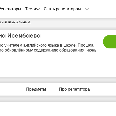
Репетиторы
Тести
Стать репетитором
ский язык Алима И.
ма Исембаева
ю учителем английского языка в школе. Прошла
по обновлённому содержанию образования, июнь
пт
сб
вс
пн
в
7
8
9
10
1
Предметы
Про репетитора
Нет
Нет
Нет
Нет
Не
бодных
свободных
свободных
свободных
своб
асов
часов
часов
часов
час