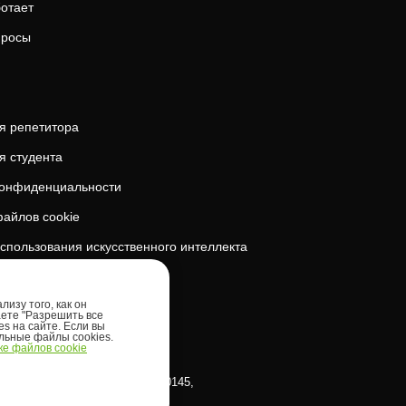
ботает
просы
я репетитора
я студента
конфиденциальности
айлов cookie
спользования искусственного интеллекта
безопасность
изу того, как он
аете "Разрешить все
es на сайте. Если вы
ельные файлы cookies.
е файлов cookie
klinna linnaosa, Tornimäe tn 5, 10145,