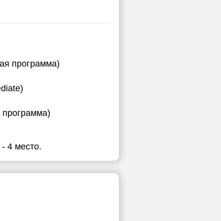
ная программа)
diate)
я программа)
- 4 место.