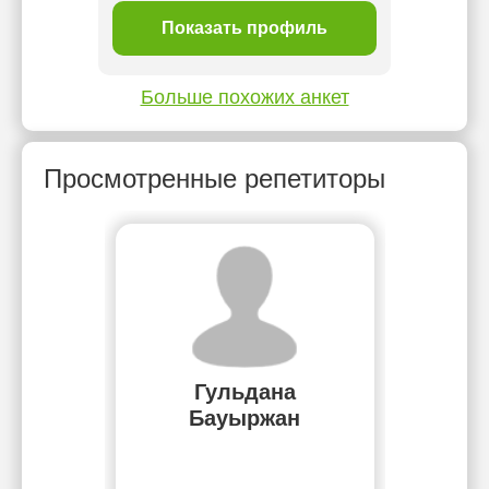
ль
Показать профиль
П
Больше похожих анкет
Просмотренные репетиторы
Гульдана
Бауыржан