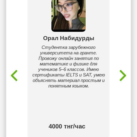
ов
Орал Набидурды
мском
Студентка зарубежного
Препод
рситете
университета на гранте.
средне
Провожу онлайн занятия по
опыт
математике и физике для
школ
учеников 5–6 классов. Имею
сертификаты IELTS и SAT, умею
объяснять материал простым и
понятным языком.
4000 тнг/час