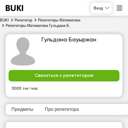
Вход
BUKI
Репетитор
Репетиторы Математика
Репетиторы Математика Гульдана Б.
Гульдана Бауыржан
Связаться с репетитором
пт
сб
вс
пн
7
8
9
10
3000 тнг/час
Нет
Нет
Нет
Нет
свободных
свободных
свободных
свободных
часов
часов
часов
часов
Предметы
Про репетитора