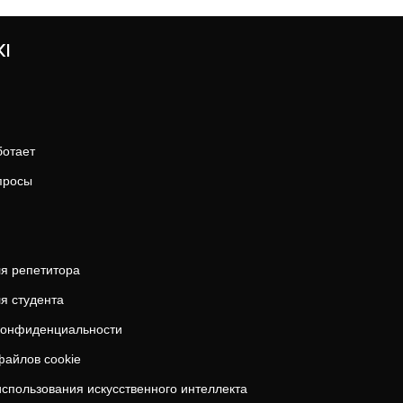
ая платформа Казахстана с более чем 110 000 довольных к
настоящая поддержка — всё для вашего результата.
KI
ботает
просы
я репетитора
я студента
конфиденциальности
файлов cookie
использования искусственного интеллекта