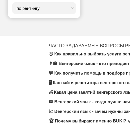
ЧАСТО ЗАДАВАЕМЫЕ ВОПРОСЫ Р
🥇 Как правильно выбрать услуги реп
👨‍🏫 Венгерский язык - кто преподае
В категории Венгерский язык на 
внимание на цену занятий, количе
💬 Как получить помощь в подборе п
У нас вы найдёте опытных педагог
проходит модерацию, что гарантир
🖥 Как найти репетитора венгерского 
Вы можете оставить заявку или н
и формату.
💰 Какая цена занятий венгерского яз
Перейдите в раздел
Венгерский я
это удобно, эффективно и часто д
📅 Венгерский язык - когда лучше на
Стоимость колеблется от до 4000 
учеников выбирают ценовой диапа
📈 Венгерский язык - зачем нужны за
Чем раньше — тем лучше. Регуляр
знаниях.
🏆 Почему выбирают именно BUKI?
Преподаватель поможет понять ма
Индивидуальный подход = уверенно