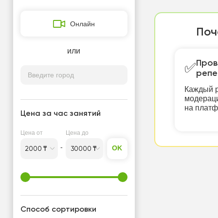
Онлайн
Поч
или
Пров
✅
репе
Каждый р
модераци
на плат
Цена за час занятий
Цена от
Цена до
OK
Способ сортировки