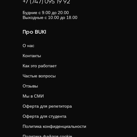
предлагают гибкий график. Это особенно важно, если
+7 (747) 095 19 92
репетитором".
вы живете в небольшом населенном пункте.
Будние с 9.00 до 20.00
Выходные с 10.00 до 18.00
Про BUKI
О нас
Контакты
Как это работает
Частые вопросы
Отзывы
Мы в СМИ
Оферта для репетитора
Оферта для студента
Политика конфиденциальности
Политика файлов cookie