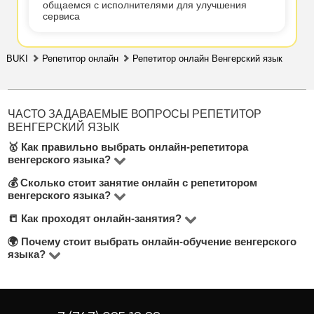
общаемся с исполнителями для улучшения
сервиса
BUKI
Репетитор онлайн
Репетитор онлайн Венгерский язык
ЧАСТО ЗАДАВАЕМЫЕ ВОПРОСЫ РЕПЕТИТОР
ВЕНГЕРСКИЙ ЯЗЫК
🥇 Как правильно выбрать онлайн-репетитора
венгерского языка?
💰 Сколько стоит занятие онлайн с репетитором
В категории "Венгерский язык" вы найдете
венгерского языка?
репетиторов. При выборе подходящего
📒 Как проходят онлайн-занятия?
Цены на онлайн-уроки венгерского языка начинаются
преподавателя венгерского языка рекомендуем
от тнг и доходят до 5000 тнг в час.
🌍 Почему стоит выбрать онлайн-обучение венгерского
обратить внимание на: цену за час, отзывы, опыт
Большинство занятий проходят через Zoom или
языка?
преподавания и наличие диплома. Рекомендуем
Google Meet. Репетиторы заранее согласовывают
Онлайн-уроки экономят время на дорогу, позволяют
искать репетиторов с бесплатным пробным занятием
формат, делятся материалами и адаптируют методику
выбрать преподавателя вне зависимости от города и
— об этом указано под кнопкой "Связаться с
к вашим целям.